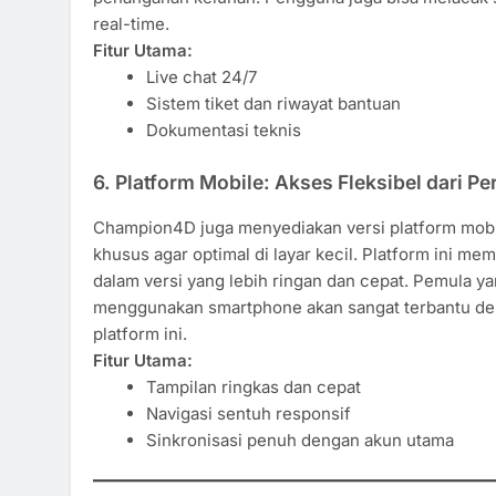
real-time.
Fitur Utama:
Live chat 24/7
Sistem tiket dan riwayat bantuan
Dokumentasi teknis
6.
Platform Mobile: Akses Fleksibel dari 
Champion4D juga menyediakan versi platform mobi
khusus agar optimal di layar kecil. Platform ini mem
dalam versi yang lebih ringan dan cepat. Pemula y
menggunakan smartphone akan sangat terbantu d
platform ini.
Fitur Utama:
Tampilan ringkas dan cepat
Navigasi sentuh responsif
Sinkronisasi penuh dengan akun utama