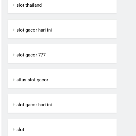
slot thailand
slot gacor hari ini
slot gacor 777
situs slot gacor
slot gacor hari ini
slot