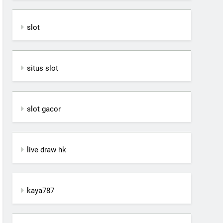
slot
situs slot
slot gacor
live draw hk
kaya787