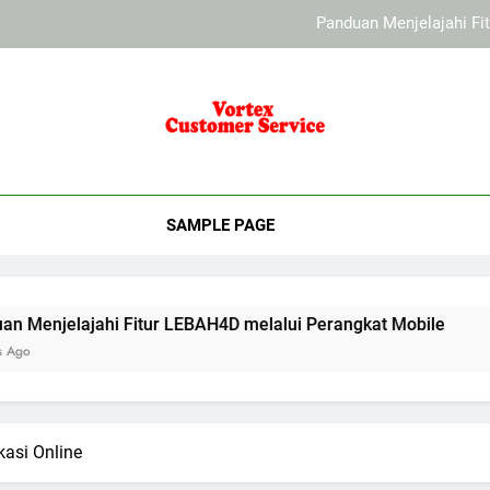
Panduan Menjelajahi Fi
Panduan Menjelajahi KAYA
KAYA787 sebagai Ekosistem Digit
tex Customer Service
EDWINSLOT dan Pengembangan Laya
Layanan Pelanggan Terbaik Dengan Vortex Customer Service. S
Panduan Menjelajahi Fi
SAMPLE PAGE
Panduan Menjelajahi KAYA
KAYA787 sebagai Ekosistem Digit
ahi Fitur LEBAH4D melalui Perangkat Mobile
Panduan M
2 Weeks Ago
kasi Online