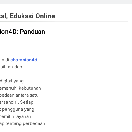
al, Edukasi Online
pion4D: Panduan
rm di
champion4d
.
ebih mudah
igital yang
memenuhi kebutuhan
edaan antara satu
rsendiri. Setiap
get pengguna yang
emilih layanan
kap tentang perbedaan