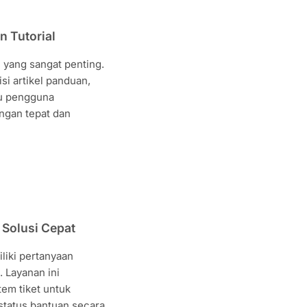
n Tutorial
 yang sangat penting.
i artikel panduan,
tu pengguna
ngan tepat dan
 Solusi Cepat
liki pertanyaan
. Layanan ini
tem tiket untuk
status bantuan secara