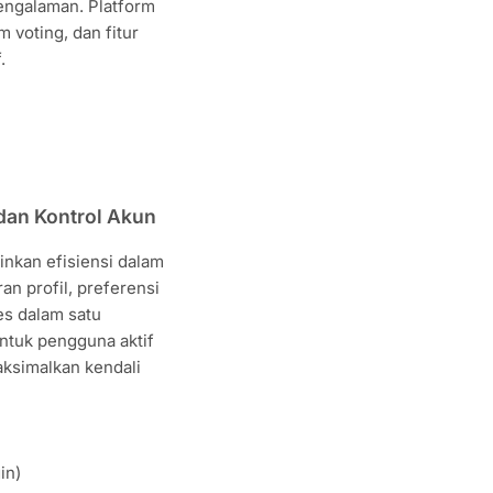
engalaman. Platform
 voting, dan fitur
.
dan Kontrol Akun
inkan efisiensi dalam
an profil, preferensi
ses dalam satu
ntuk pengguna aktif
ksimalkan kendali
in)