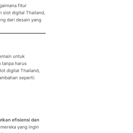
gaimana fitur
slot digital Thailand,
ing dari desain yang
emain untuk
n tanpa harus
t digital Thailand,
tambahan seperti:
tkan efisiensi dan
mereka yang ingin