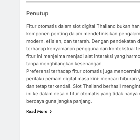
Penutup
Fitur otomatis dalam slot digital Thailand bukan ha
komponen penting dalam mendefinisikan pengalam
modern, efisien, dan terarah. Dengan pendekatan d
terhadap kenyamanan pengguna dan kontekstual t
fitur ini menjelma menjadi alat interaksi yang h
tanpa menghilangkan kesenangan.
Preferensi terhadap fitur otomatis juga mencermi
perilaku pemain digital masa kini: mencari hiburan y
dan tetap terkendali. Slot Thailand berhasil mengint
ini ke dalam desain fitur otomatis yang tidak hanya 
berdaya guna jangka panjang.
Read More