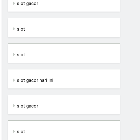
slot gacor
slot
slot
slot gacor hari ini
slot gacor
slot