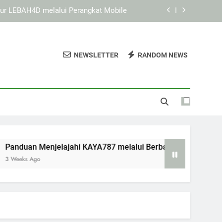
tur LEBAH4D melalui Perangkat Mobile
787 melalui Berbagai Jenis Perangkat
al dengan Informasi yang Terorganisir
NEWSLETTER
RANDOM NEWS
nan Digital yang Semakin Responsif
olusi Cepat Dan Profesional Untuk Kebutuhan Anda.
tur LEBAH4D melalui Perangkat Mobile
787 melalui Berbagai Jenis Perangkat
al dengan Informasi yang Terorganisir
enjelajahi KAYA787 melalui Berbagai Jenis Perangkat