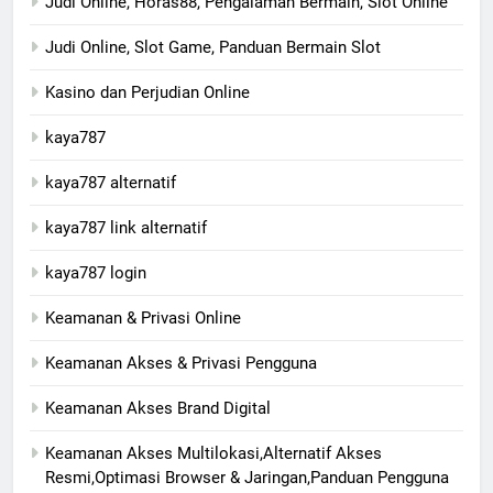
Judi Online, Horas88, Pengalaman Bermain, Slot Online
Judi Online, Slot Game, Panduan Bermain Slot
Kasino dan Perjudian Online
kaya787
kaya787 alternatif
kaya787 link alternatif
kaya787 login
Keamanan & Privasi Online
Keamanan Akses & Privasi Pengguna
Keamanan Akses Brand Digital
Keamanan Akses Multilokasi,Alternatif Akses
Resmi,Optimasi Browser & Jaringan,Panduan Pengguna