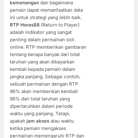
kemenangan
dan bagaimana
pemain dapat memanfaatkan data
ini untuk strategi yang lebih baik.
RTP Horas88
(Return to Player)
adalah indikator yang sangat
penting dalam permainan slot
online. RTP memberikan gambaran
tentang berapa banyak dari total
taruhan yang akan dibayarkan
kembali kepada pemain dalam
jangka panjang. Sebagai contoh,
sebuah permainan dengan RTP
96% akan memberikan kembali
96% dari total taruhan yang
dipertaruhkan dalam periode
waktu yang panjang. Tetapi,
apakah
jam akses
atau waktu
ketika pemain mengakses
permainan memengaruhi RTP dan