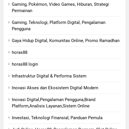
Gaming, Pokémon, Video Games, Hiburan, Strategi
Permainan
Gaming, Teknologi, Platform Digital, Pengalaman
Pengguna
Gaya Hidup Digital, Komunitas Online, Promo Ramadhan
horas88
horas88 login
Infrastruktur Digital & Performa Sistem
Inovasi Akses dan Ekosistem Digital Modern
Inovasi Digital,Pengalaman Pengguna,Brand
Platform,Analisis Layanan,Sistem Online
Investasi, Teknologi Finansial, Panduan Pemula