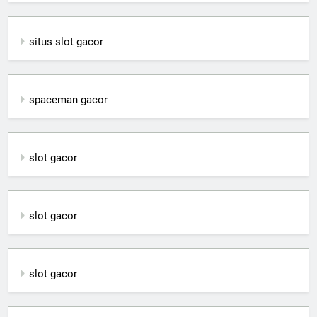
situs slot gacor
spaceman gacor
slot gacor
slot gacor
slot gacor