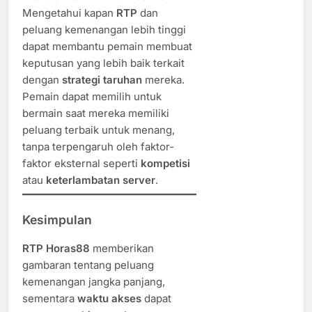
Mengetahui kapan
RTP
dan
peluang kemenangan lebih tinggi
dapat membantu pemain membuat
keputusan yang lebih baik terkait
dengan
strategi taruhan
mereka.
Pemain dapat memilih untuk
bermain saat mereka memiliki
peluang terbaik untuk menang,
tanpa terpengaruh oleh faktor-
faktor eksternal seperti
kompetisi
atau
keterlambatan server
.
Kesimpulan
RTP Horas88
memberikan
gambaran tentang peluang
kemenangan jangka panjang,
sementara
waktu akses
dapat