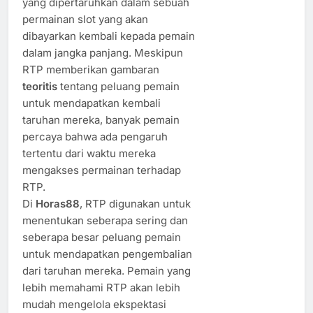
yang dipertaruhkan dalam sebuah
permainan slot yang akan
dibayarkan kembali kepada pemain
dalam jangka panjang. Meskipun
RTP memberikan gambaran
teoritis
tentang peluang pemain
untuk mendapatkan kembali
taruhan mereka, banyak pemain
percaya bahwa ada pengaruh
tertentu dari waktu mereka
mengakses permainan terhadap
RTP.
Di
Horas88
, RTP digunakan untuk
menentukan seberapa sering dan
seberapa besar peluang pemain
untuk mendapatkan pengembalian
dari taruhan mereka. Pemain yang
lebih memahami RTP akan lebih
mudah mengelola ekspektasi