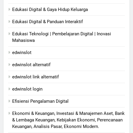
Edukasi Digital & Gaya Hidup Keluarga
Edukasi Digital & Panduan Interaktif
Edukasi Teknologi | Pembelajaran Digital | Inovasi
Mahasiswa
edwinslot
edwinslot alternatif
edwinslot link alternatif
edwinslot login
Efisiensi Pengalaman Digital
Ekonomi & Keuangan, Investasi & Manajemen Aset, Bank
& Lembaga Keuangan, Kebijakan Ekonomi, Perencanaan
Keuangan, Analisis Pasar, Ekonomi Modern.