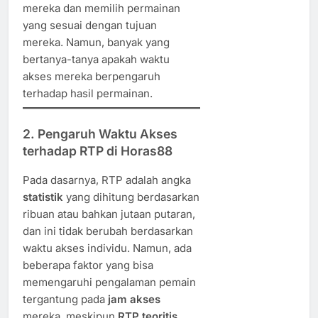
mereka dan memilih permainan
yang sesuai dengan tujuan
mereka. Namun, banyak yang
bertanya-tanya apakah waktu
akses mereka berpengaruh
terhadap hasil permainan.
2.
Pengaruh Waktu Akses
terhadap RTP di Horas88
Pada dasarnya, RTP adalah angka
statistik
yang dihitung berdasarkan
ribuan atau bahkan jutaan putaran,
dan ini tidak berubah berdasarkan
waktu akses individu. Namun, ada
beberapa faktor yang bisa
memengaruhi pengalaman pemain
tergantung pada
jam akses
mereka, meskipun
RTP teoritis