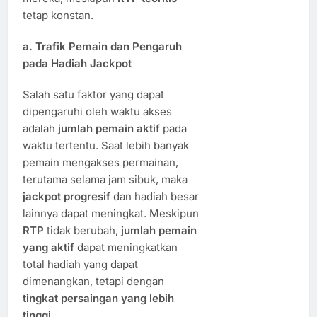
tetap konstan.
a. Trafik Pemain dan Pengaruh
pada Hadiah Jackpot
Salah satu faktor yang dapat
dipengaruhi oleh waktu akses
adalah
jumlah pemain aktif
pada
waktu tertentu. Saat lebih banyak
pemain mengakses permainan,
terutama selama jam sibuk, maka
jackpot progresif
dan hadiah besar
lainnya dapat meningkat. Meskipun
RTP
tidak berubah,
jumlah pemain
yang aktif
dapat meningkatkan
total hadiah yang dapat
dimenangkan, tetapi dengan
tingkat persaingan yang lebih
tinggi
.