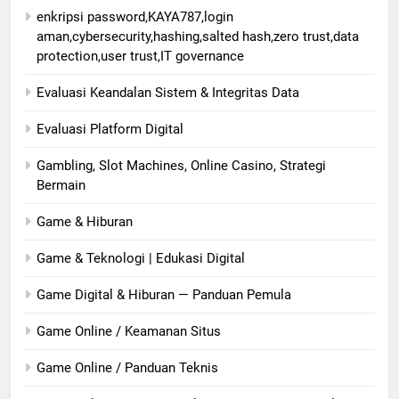
enkripsi password,KAYA787,login
aman,cybersecurity,hashing,salted hash,zero trust,data
protection,user trust,IT governance
Evaluasi Keandalan Sistem & Integritas Data
Evaluasi Platform Digital
Gambling, Slot Machines, Online Casino, Strategi
Bermain
Game & Hiburan
Game & Teknologi | Edukasi Digital
Game Digital & Hiburan — Panduan Pemula
Game Online / Keamanan Situs
Game Online / Panduan Teknis