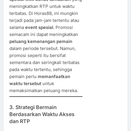
meningkatkan RTP untuk waktu
terbatas. Di Horas88, ini mungkin
terjadi pada jam-jam tertentu atau
selama
event spesial
. Promosi
semacam ini dapat meningkatkan
peluang kemenangan pemain
dalam periode tersebut. Namun,
promosi seperti itu bersifat
sementara dan seringkali terbatas
pada waktu tertentu, sehingga
pemain perlu
memanfaatkan
waktu tersebut
untuk
memaksimalkan peluang mereka.
3.
Strategi Bermain
Berdasarkan Waktu Akses
dan RTP