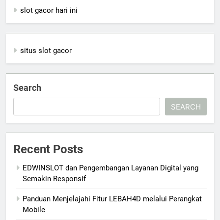
slot gacor hari ini
situs slot gacor
Search
SEARCH
Recent Posts
EDWINSLOT dan Pengembangan Layanan Digital yang
Semakin Responsif
Panduan Menjelajahi Fitur LEBAH4D melalui Perangkat
Mobile