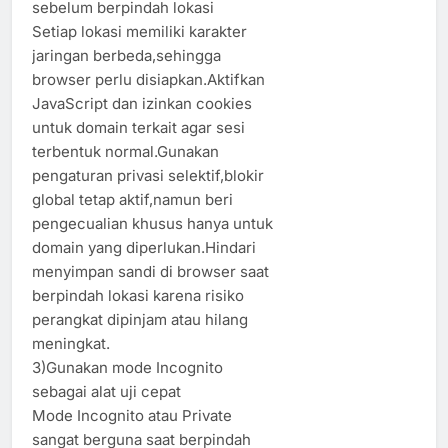
sebelum berpindah lokasi
Setiap lokasi memiliki karakter
jaringan berbeda,sehingga
browser perlu disiapkan.Aktifkan
JavaScript dan izinkan cookies
untuk domain terkait agar sesi
terbentuk normal.Gunakan
pengaturan privasi selektif,blokir
global tetap aktif,namun beri
pengecualian khusus hanya untuk
domain yang diperlukan.Hindari
menyimpan sandi di browser saat
berpindah lokasi karena risiko
perangkat dipinjam atau hilang
meningkat.
3)Gunakan mode Incognito
sebagai alat uji cepat
Mode Incognito atau Private
sangat berguna saat berpindah