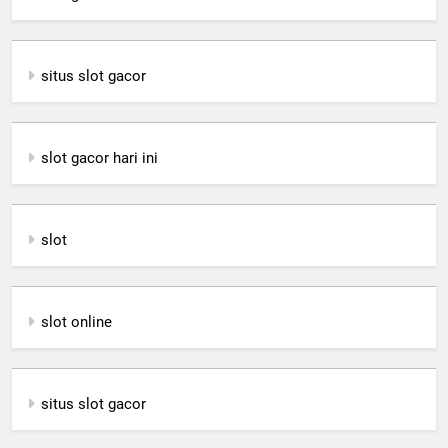
situs slot gacor
slot gacor hari ini
slot
slot online
situs slot gacor