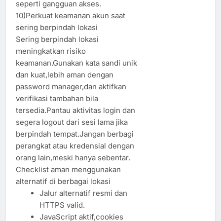
seperti gangguan akses.
10)Perkuat keamanan akun saat
sering berpindah lokasi
Sering berpindah lokasi
meningkatkan risiko
keamanan.Gunakan kata sandi unik
dan kuat,lebih aman dengan
password manager,dan aktifkan
verifikasi tambahan bila
tersedia.Pantau aktivitas login dan
segera logout dari sesi lama jika
berpindah tempat.Jangan berbagi
perangkat atau kredensial dengan
orang lain,meski hanya sebentar.
Checklist aman menggunakan
alternatif di berbagai lokasi
Jalur alternatif resmi dan
HTTPS valid.
JavaScript aktif,cookies