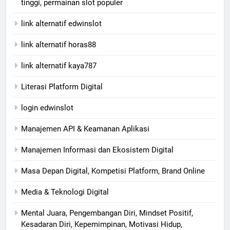
tinggi, permainan slot populer
link alternatif edwinslot
link alternatif horas88
link alternatif kaya787
Literasi Platform Digital
login edwinslot
Manajemen API & Keamanan Aplikasi
Manajemen Informasi dan Ekosistem Digital
Masa Depan Digital, Kompetisi Platform, Brand Online
Media & Teknologi Digital
Mental Juara, Pengembangan Diri, Mindset Positif,
Kesadaran Diri, Kepemimpinan, Motivasi Hidup,