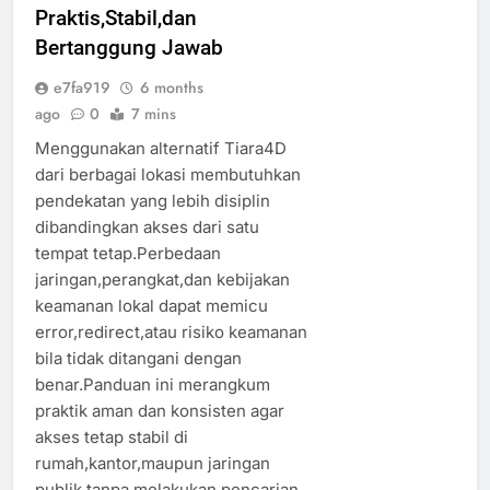
Praktis,Stabil,dan
Bertanggung Jawab
e7fa919
6 months
ago
0
7 mins
Menggunakan alternatif Tiara4D
dari berbagai lokasi membutuhkan
pendekatan yang lebih disiplin
dibandingkan akses dari satu
tempat tetap.Perbedaan
jaringan,perangkat,dan kebijakan
keamanan lokal dapat memicu
error,redirect,atau risiko keamanan
bila tidak ditangani dengan
benar.Panduan ini merangkum
praktik aman dan konsisten agar
akses tetap stabil di
rumah,kantor,maupun jaringan
publik,tanpa melakukan pencarian