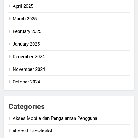
April 2025
March 2025
February 2025
January 2025
December 2024
November 2024
October 2024
Categories
Akses Mobile dan Pengalaman Pengguna
alternatif edwinslot