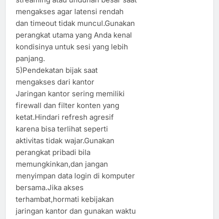
mengakses agar latensi rendah
dan timeout tidak muncul.Gunakan
perangkat utama yang Anda kenal
kondisinya untuk sesi yang lebih
panjang.
5)Pendekatan bijak saat
mengakses dari kantor
Jaringan kantor sering memiliki
firewall dan filter konten yang
ketat.Hindari refresh agresif
karena bisa terlihat seperti
aktivitas tidak wajar.Gunakan
perangkat pribadi bila
memungkinkan,dan jangan
menyimpan data login di komputer
bersama.Jika akses
terhambat,hormati kebijakan
jaringan kantor dan gunakan waktu