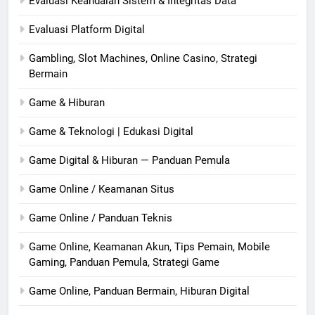
Evaluasi Keandalan Sistem & Integritas Data
Evaluasi Platform Digital
Gambling, Slot Machines, Online Casino, Strategi
Bermain
Game & Hiburan
Game & Teknologi | Edukasi Digital
Game Digital & Hiburan — Panduan Pemula
Game Online / Keamanan Situs
Game Online / Panduan Teknis
Game Online, Keamanan Akun, Tips Pemain, Mobile
Gaming, Panduan Pemula, Strategi Game
Game Online, Panduan Bermain, Hiburan Digital