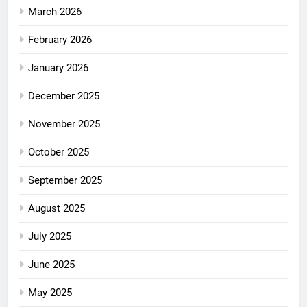
March 2026
February 2026
January 2026
December 2025
November 2025
October 2025
September 2025
August 2025
July 2025
June 2025
May 2025