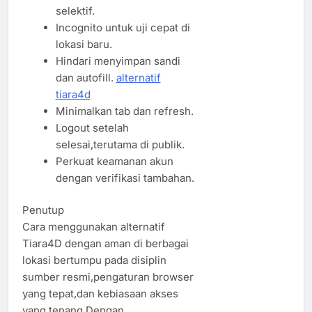
selektif.
Incognito untuk uji cepat di
lokasi baru.
Hindari menyimpan sandi
dan autofill.
alternatif
tiara4d
Minimalkan tab dan refresh.
Logout setelah
selesai,terutama di publik.
Perkuat keamanan akun
dengan verifikasi tambahan.
Penutup
Cara menggunakan alternatif
Tiara4D dengan aman di berbagai
lokasi bertumpu pada disiplin
sumber resmi,pengaturan browser
yang tepat,dan kebiasaan akses
yang tenang.Dengan