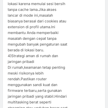
lokasi karena memulai sesi bersih
tanpa cache lama.Jika akses
lancar di mode ini,masalah
biasanya berasal dari cookies atau
extension di profil utama.Ini
membantu Anda memperbaiki
masalah dengan cepat tanpa
mengubah banyak pengaturan saat
berada di lokasi baru.
4)Strategi aman di rumah dan
jaringan pribadi
Di rumah,keamanan tetap penting
meski risikonya lebih
rendah.Pastikan router
menggunakan sandi kuat dan
firmware terbaru,serta gunakan
jaringan pribadi yang stabil.Hindari
multitasking berat seperti
streaming atau unduhan besar saat