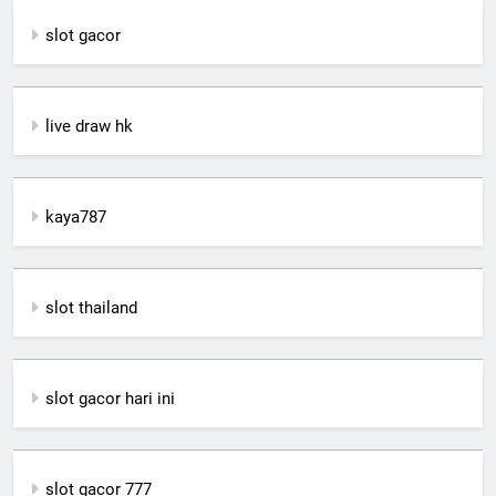
slot gacor
live draw hk
kaya787
slot thailand
slot gacor hari ini
slot gacor 777