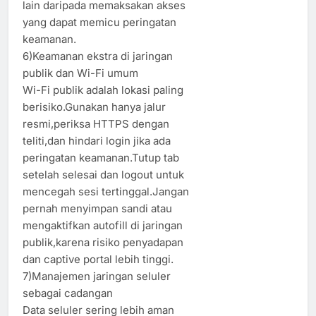
lain daripada memaksakan akses
yang dapat memicu peringatan
keamanan.
6)Keamanan ekstra di jaringan
publik dan Wi-Fi umum
Wi-Fi publik adalah lokasi paling
berisiko.Gunakan hanya jalur
resmi,periksa HTTPS dengan
teliti,dan hindari login jika ada
peringatan keamanan.Tutup tab
setelah selesai dan logout untuk
mencegah sesi tertinggal.Jangan
pernah menyimpan sandi atau
mengaktifkan autofill di jaringan
publik,karena risiko penyadapan
dan captive portal lebih tinggi.
7)Manajemen jaringan seluler
sebagai cadangan
Data seluler sering lebih aman