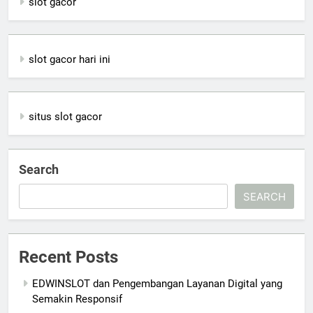
slot gacor
slot gacor hari ini
situs slot gacor
Search
SEARCH
Recent Posts
EDWINSLOT dan Pengembangan Layanan Digital yang
Semakin Responsif