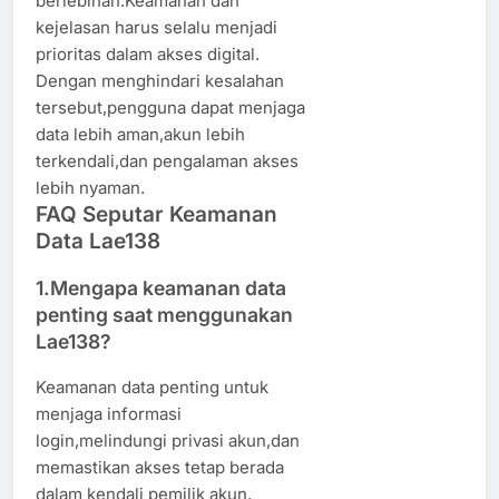
berlebihan.Keamanan dan
kejelasan harus selalu menjadi
prioritas dalam akses digital.
Dengan menghindari kesalahan
tersebut,pengguna dapat menjaga
data lebih aman,akun lebih
terkendali,dan pengalaman akses
lebih nyaman.
FAQ Seputar Keamanan
Data Lae138
1.Mengapa keamanan data
penting saat menggunakan
Lae138?
Keamanan data penting untuk
menjaga informasi
login,melindungi privasi akun,dan
memastikan akses tetap berada
dalam kendali pemilik akun.