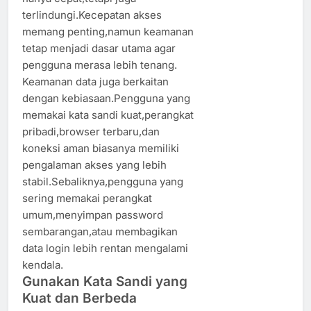
terlindungi.Kecepatan akses
memang penting,namun keamanan
tetap menjadi dasar utama agar
pengguna merasa lebih tenang.
Keamanan data juga berkaitan
dengan kebiasaan.Pengguna yang
memakai kata sandi kuat,perangkat
pribadi,browser terbaru,dan
koneksi aman biasanya memiliki
pengalaman akses yang lebih
stabil.Sebaliknya,pengguna yang
sering memakai perangkat
umum,menyimpan password
sembarangan,atau membagikan
data login lebih rentan mengalami
kendala.
Gunakan Kata Sandi yang
Kuat dan Berbeda