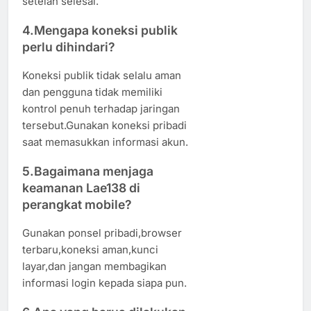
setelah selesai.
4.Mengapa koneksi publik
perlu dihindari?
Koneksi publik tidak selalu aman
dan pengguna tidak memiliki
kontrol penuh terhadap jaringan
tersebut.Gunakan koneksi pribadi
saat memasukkan informasi akun.
5.Bagaimana menjaga
keamanan Lae138 di
perangkat mobile?
Gunakan ponsel pribadi,browser
terbaru,koneksi aman,kunci
layar,dan jangan membagikan
informasi login kepada siapa pun.