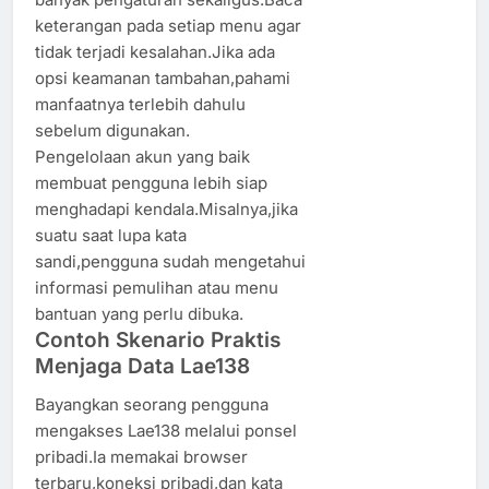
keterangan pada setiap menu agar
tidak terjadi kesalahan.Jika ada
opsi keamanan tambahan,pahami
manfaatnya terlebih dahulu
sebelum digunakan.
Pengelolaan akun yang baik
membuat pengguna lebih siap
menghadapi kendala.Misalnya,jika
suatu saat lupa kata
sandi,pengguna sudah mengetahui
informasi pemulihan atau menu
bantuan yang perlu dibuka.
Contoh Skenario Praktis
Menjaga Data Lae138
Bayangkan seorang pengguna
mengakses Lae138 melalui ponsel
pribadi.Ia memakai browser
terbaru,koneksi pribadi,dan kata