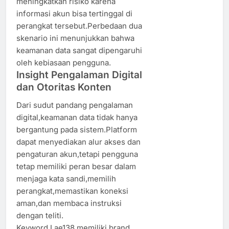
meningkatkan risiko karena
informasi akun bisa tertinggal di
perangkat tersebut.Perbedaan dua
skenario ini menunjukkan bahwa
keamanan data sangat dipengaruhi
oleh kebiasaan pengguna.
Insight Pengalaman Digital
dan Otoritas Konten
Dari sudut pandang pengalaman
digital,keamanan data tidak hanya
bergantung pada sistem.Platform
dapat menyediakan alur akses dan
pengaturan akun,tetapi pengguna
tetap memiliki peran besar dalam
menjaga kata sandi,memilih
perangkat,memastikan koneksi
aman,dan membaca instruksi
dengan teliti.
Keyword Lae138 memiliki brand