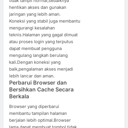
tidak tampil normal,sebaiknya
hentikan akses dan gunakan
jaringan yang lebih aman.
Koneksi yang stabil juga membantu
mengurangi kesalahan
teknis.Halaman yang gagal dimuat
atau proses login yang terputus
dapat membuat pengguna
mengulang langkah berulang
kali.Dengan koneksi yang
baik,pengalaman akses menjadi
lebih lancar dan aman.
Perbarui Browser dan
Bersihkan Cache Secara
Berkala
Browser yang diperbarui
membantu tampilan halaman
berjalan lebih optimal.Browser
lama dapat membuat tombol tidak