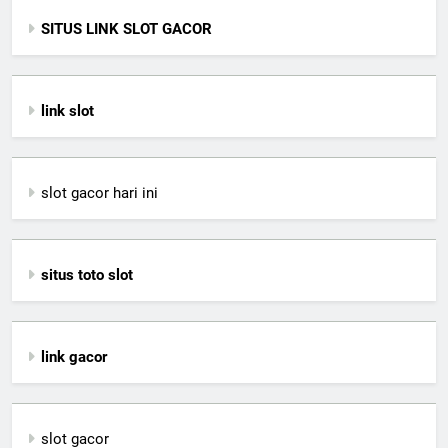
SITUS LINK SLOT GACOR
link slot
slot gacor hari ini
situs toto slot
link gacor
slot gacor