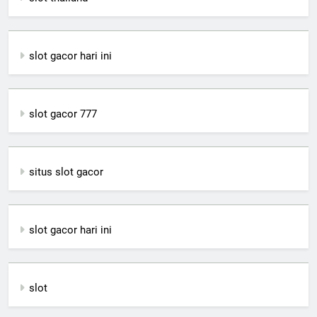
slot gacor hari ini
slot gacor 777
situs slot gacor
slot gacor hari ini
slot