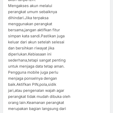
Mengakses akun melalui
perangkat umum sebaiknya
dihindari.Jika terpaksa
menggunakan perangkat
bersama,jangan aktifkan fitur
simpan kata sandi.Pastikan juga
keluar dari akun setelah selesai
dan bersihkan riwayat jika
diperlukan.Kebiasaan ini
sederhana,tetapi sangat penting
untuk menjaga data tetap aman.
Pengguna mobile juga perlu
menjaga ponselnya dengan
baik.Aktifkan PIN,pola,sidik
jari,atau pengenalan wajah agar
perangkat tidak mudah dibuka oleh
orang lain.Keamanan perangkat
merupakan bagian langsung dari