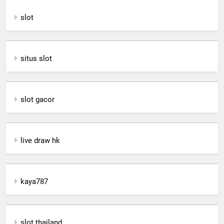
slot
situs slot
slot gacor
live draw hk
kaya787
slot thailand