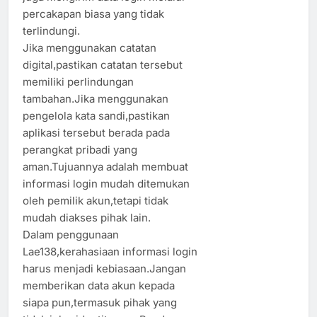
percakapan biasa yang tidak
terlindungi.
Jika menggunakan catatan
digital,pastikan catatan tersebut
memiliki perlindungan
tambahan.Jika menggunakan
pengelola kata sandi,pastikan
aplikasi tersebut berada pada
perangkat pribadi yang
aman.Tujuannya adalah membuat
informasi login mudah ditemukan
oleh pemilik akun,tetapi tidak
mudah diakses pihak lain.
Dalam penggunaan
Lae138,kerahasiaan informasi login
harus menjadi kebiasaan.Jangan
memberikan data akun kepada
siapa pun,termasuk pihak yang