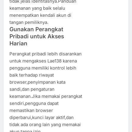
tidak jelas identitasnya.Panduan
keamanan yang baik selalu
menempatkan kendali akun di
tangan pemiliknya.
Gunakan Perangkat
Pribadi untuk Akses
Harian
Perangkat pribadi lebih disarankan
untuk mengakses Lae138 karena
pengguna memiliki kontrol lebih
baik terhadap riwayat
browser,penyimpanan kata
sandi,dan pengaturan
keamanan.Jika memakai perangkat
sendiri,pengguna dapat
memastikan browser
diperbarui,kunci layar aktif,dan
tidak ada orang lain yang memakai
akun tanpa izin.