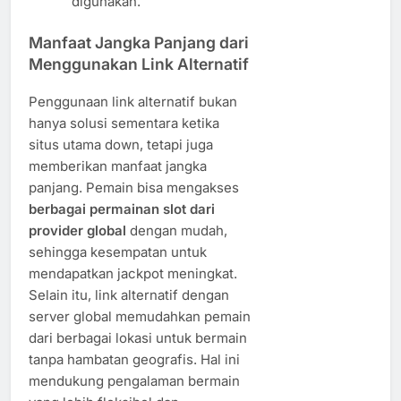
digunakan.
Manfaat Jangka Panjang dari
Menggunakan Link Alternatif
Penggunaan link alternatif bukan
hanya solusi sementara ketika
situs utama down, tetapi juga
memberikan manfaat jangka
panjang. Pemain bisa mengakses
berbagai permainan slot dari
provider global
dengan mudah,
sehingga kesempatan untuk
mendapatkan jackpot meningkat.
Selain itu, link alternatif dengan
server global memudahkan pemain
dari berbagai lokasi untuk bermain
tanpa hambatan geografis. Hal ini
mendukung pengalaman bermain