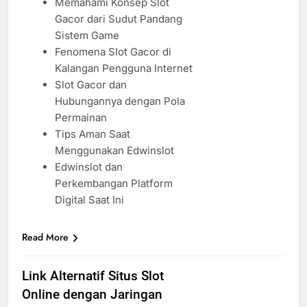
Memahami Konsep Slot
Gacor dari Sudut Pandang
Sistem Game
Fenomena Slot Gacor di
Kalangan Pengguna Internet
Slot Gacor dan
Hubungannya dengan Pola
Permainan
Tips Aman Saat
Menggunakan Edwinslot
Edwinslot dan
Perkembangan Platform
Digital Saat Ini
Read More
Link Alternatif Situs Slot
Online dengan Jaringan