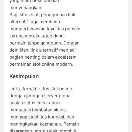
yang lebih fleksibel dan
menyenangkan.
Bagi situs slot, penggunaan link
alternatif juga membantu
mempertahankan loyalitas pemain,
karena mereka tetap dapat
bermain tanpa gangguan. Dengan
demikian, link alternatif menjadi
bagian penting dalam ekosistem
permainan slot online modern.
Kesimpulan
Link alternatif situs slot online
dengan jaringan server global
adalah solusi ideal untuk
mengatasi hambatan akses,
menjaga stabilitas koneksi, dan
meningkatkan keamanan. Pemain
disarankan untuk selalu memilih