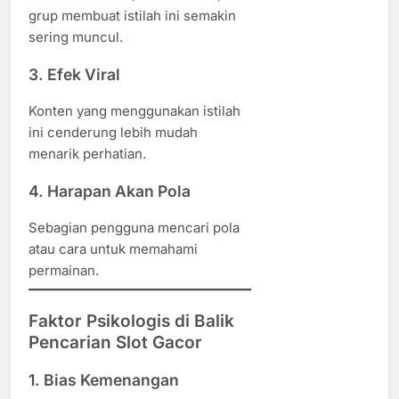
grup membuat istilah ini semakin
sering muncul.
3. Efek Viral
Konten yang menggunakan istilah
ini cenderung lebih mudah
menarik perhatian.
4. Harapan Akan Pola
Sebagian pengguna mencari pola
atau cara untuk memahami
permainan.
Faktor Psikologis di Balik
Pencarian Slot Gacor
1. Bias Kemenangan