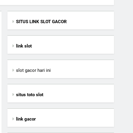
SITUS LINK SLOT GACOR
link slot
slot gacor hari ini
situs toto slot
link gacor