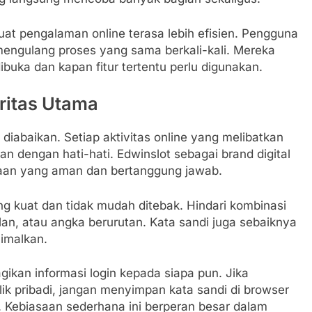
at pengalaman online terasa lebih efisien. Pengguna
mengulang proses yang sama berkali-kali. Mereka
uka dan kapan fitur tertentu perlu digunakan.
ritas Utama
diabaikan. Setiap aktivitas online yang melibatkan
kan dengan hati-hati. Edwinslot sebagai brand digital
aan yang aman dan bertanggung jawab.
 kuat dan tidak mudah ditebak. Hindari kombinasi
lan, atau angka berurutan. Kata sandi juga sebaiknya
nimalkan.
gikan informasi login kepada siapa pun. Jika
ik pribadi, jangan menyimpan kata sandi di browser
i. Kebiasaan sederhana ini berperan besar dalam