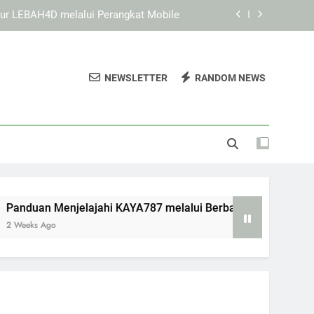
tur LEBAH4D melalui Perangkat Mobile
787 melalui Berbagai Jenis Perangkat
al dengan Informasi yang Terorganisir
NEWSLETTER
RANDOM NEWS
nan Digital yang Semakin Responsif
olusi Cepat Dan Profesional Untuk Kebutuhan Anda.
tur LEBAH4D melalui Perangkat Mobile
787 melalui Berbagai Jenis Perangkat
al dengan Informasi yang Terorganisir
njelajahi KAYA787 melalui Berbagai Jenis Perangkat
K
3