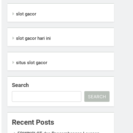
slot gacor
slot gacor hari ini
situs slot gacor
Search
SEARCH
Recent Posts