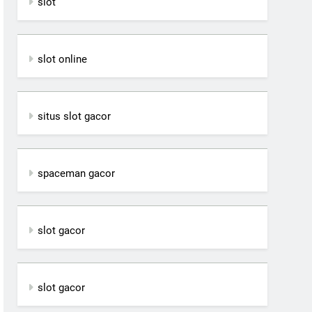
slot
slot online
situs slot gacor
spaceman gacor
slot gacor
slot gacor