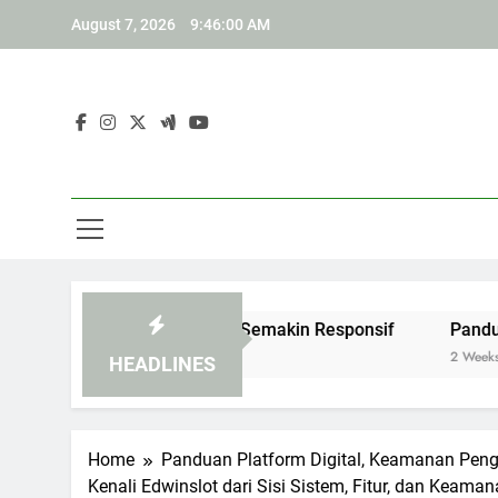
Skip
August 7, 2026
9:46:01 AM
to
content
Vor
Dapatkan 
an Digital yang Semakin Responsif
Panduan Menjelaja
2 Weeks Ago
HEADLINES
Home
Panduan Platform Digital, Keamanan Pen
Kenali Edwinslot dari Sisi Sistem, Fitur, dan Keam