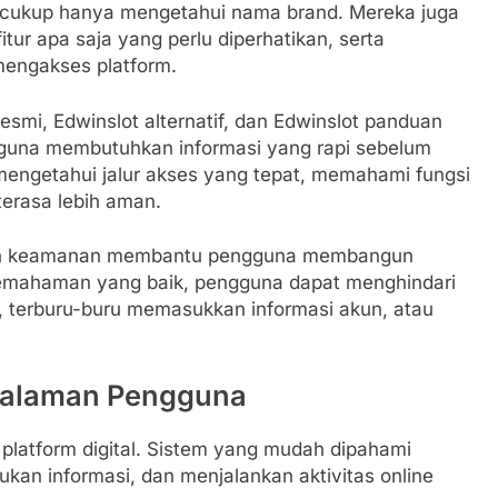
ak cukup hanya mengetahui nama brand. Mereka juga
ur apa saja yang perlu diperhatikan, serta
engakses platform.
resmi, Edwinslot alternatif, dan Edwinslot panduan
una membutuhkan informasi yang rapi sebelum
mengetahui jalur akses yang tepat, memahami fungsi
terasa lebih aman.
r, dan keamanan membantu pengguna membangun
 pemahaman yang baik, pengguna dapat menghindari
 terburu-buru memasukkan informasi akun, atau
galaman Pengguna
platform digital. Sistem yang mudah dipahami
n informasi, dan menjalankan aktivitas online