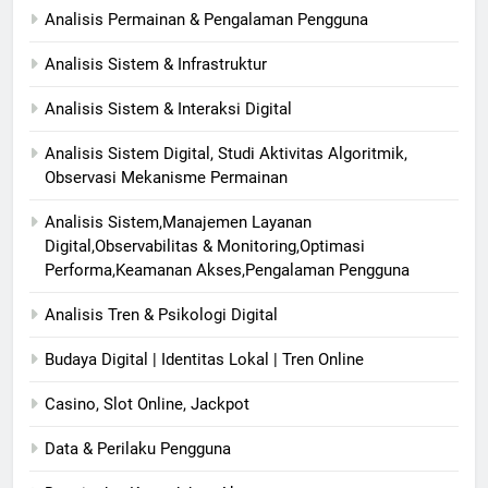
Analisis Permainan & Pengalaman Pengguna
Analisis Sistem & Infrastruktur
Analisis Sistem & Interaksi Digital
Analisis Sistem Digital, Studi Aktivitas Algoritmik,
Observasi Mekanisme Permainan
Analisis Sistem,Manajemen Layanan
Digital,Observabilitas & Monitoring,Optimasi
Performa,Keamanan Akses,Pengalaman Pengguna
Analisis Tren & Psikologi Digital
Budaya Digital | Identitas Lokal | Tren Online
Casino, Slot Online, Jackpot
Data & Perilaku Pengguna