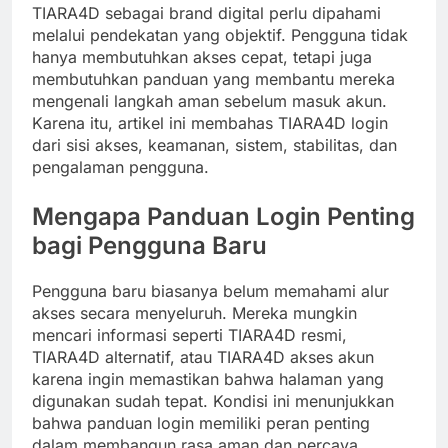
TIARA4D sebagai brand digital perlu dipahami
melalui pendekatan yang objektif. Pengguna tidak
hanya membutuhkan akses cepat, tetapi juga
membutuhkan panduan yang membantu mereka
mengenali langkah aman sebelum masuk akun.
Karena itu, artikel ini membahas TIARA4D login
dari sisi akses, keamanan, sistem, stabilitas, dan
pengalaman pengguna.
Mengapa Panduan Login Penting
bagi Pengguna Baru
Pengguna baru biasanya belum memahami alur
akses secara menyeluruh. Mereka mungkin
mencari informasi seperti TIARA4D resmi,
TIARA4D alternatif, atau TIARA4D akses akun
karena ingin memastikan bahwa halaman yang
digunakan sudah tepat. Kondisi ini menunjukkan
bahwa panduan login memiliki peran penting
dalam membangun rasa aman dan percaya.