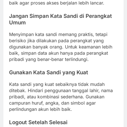
baik agar proses akses berjalan lebih lancar.
Jangan Simpan Kata Sandi di Perangkat
Umum
Menyimpan kata sandi memang praktis, tetapi
berisiko jika dilakukan pada perangkat yang
digunakan banyak orang. Untuk keamanan lebih
baik, simpan data akun hanya pada perangkat
pribadi yang benar-benar terlindungi.
Gunakan Kata Sandi yang Kuat
Kata sandi yang kuat sebaiknya tidak mudah
ditebak. Hindari penggunaan tanggal lahir, nama
pribadi, atau kombinasi sederhana. Gunakan
campuran huruf, angka, dan simbol agar
perlindungan akun lebih baik.
Logout Setelah Selesai