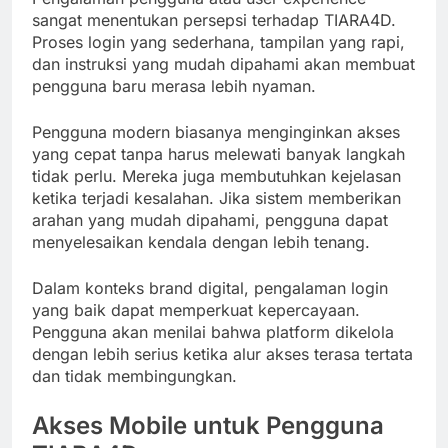
sangat menentukan persepsi terhadap TIARA4D.
Proses login yang sederhana, tampilan yang rapi,
dan instruksi yang mudah dipahami akan membuat
pengguna baru merasa lebih nyaman.
Pengguna modern biasanya menginginkan akses
yang cepat tanpa harus melewati banyak langkah
tidak perlu. Mereka juga membutuhkan kejelasan
ketika terjadi kesalahan. Jika sistem memberikan
arahan yang mudah dipahami, pengguna dapat
menyelesaikan kendala dengan lebih tenang.
Dalam konteks brand digital, pengalaman login
yang baik dapat memperkuat kepercayaan.
Pengguna akan menilai bahwa platform dikelola
dengan lebih serius ketika alur akses terasa tertata
dan tidak membingungkan.
Akses Mobile untuk Pengguna