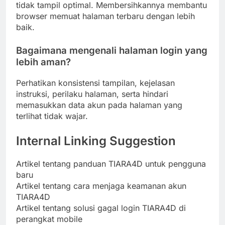
tidak tampil optimal. Membersihkannya membantu
browser memuat halaman terbaru dengan lebih
baik.
Bagaimana mengenali halaman login yang
lebih aman?
Perhatikan konsistensi tampilan, kejelasan
instruksi, perilaku halaman, serta hindari
memasukkan data akun pada halaman yang
terlihat tidak wajar.
Internal Linking Suggestion
Artikel tentang panduan TIARA4D untuk pengguna
baru
Artikel tentang cara menjaga keamanan akun
TIARA4D
Artikel tentang solusi gagal login TIARA4D di
perangkat mobile