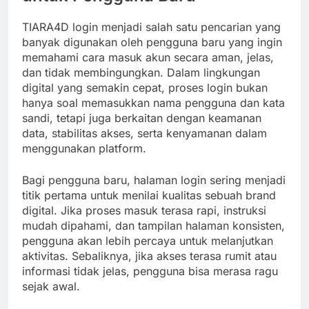
TIARA4D login menjadi salah satu pencarian yang
banyak digunakan oleh pengguna baru yang ingin
memahami cara masuk akun secara aman, jelas,
dan tidak membingungkan. Dalam lingkungan
digital yang semakin cepat, proses login bukan
hanya soal memasukkan nama pengguna dan kata
sandi, tetapi juga berkaitan dengan keamanan
data, stabilitas akses, serta kenyamanan dalam
menggunakan platform.
Bagi pengguna baru, halaman login sering menjadi
titik pertama untuk menilai kualitas sebuah brand
digital. Jika proses masuk terasa rapi, instruksi
mudah dipahami, dan tampilan halaman konsisten,
pengguna akan lebih percaya untuk melanjutkan
aktivitas. Sebaliknya, jika akses terasa rumit atau
informasi tidak jelas, pengguna bisa merasa ragu
sejak awal.