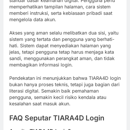
standar dasar keamanan digital. Pengguna perlu
memperhatikan tampilan halaman, cara sistem
memberi instruksi, serta kebiasaan pribadi saat
mengelola data akun.
Akses yang aman selalu melibatkan dua sisi, yaitu
sistem yang tertata dan pengguna yang berhati-
hati. Sistem dapat menyediakan halaman yang
jelas, tetapi pengguna tetap harus menjaga kata
sandi, menggunakan perangkat aman, dan tidak
membagikan informasi login.
Pendekatan ini menunjukkan bahwa TIARA4D login
bukan hanya proses teknis, tetapi juga bagian dari
literasi digital. Semakin baik pemahaman
pengguna, semakin kecil risiko kendala atau
kesalahan saat masuk akun.
FAQ Seputar TIARA4D Login