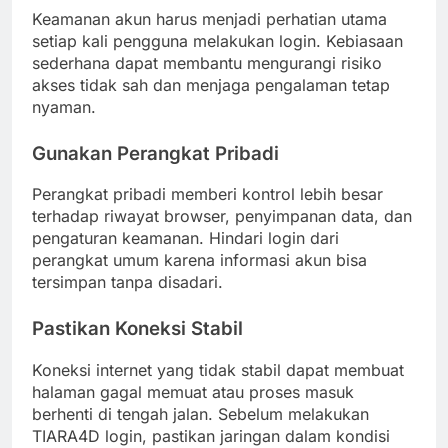
Keamanan akun harus menjadi perhatian utama
setiap kali pengguna melakukan login. Kebiasaan
sederhana dapat membantu mengurangi risiko
akses tidak sah dan menjaga pengalaman tetap
nyaman.
Gunakan Perangkat Pribadi
Perangkat pribadi memberi kontrol lebih besar
terhadap riwayat browser, penyimpanan data, dan
pengaturan keamanan. Hindari login dari
perangkat umum karena informasi akun bisa
tersimpan tanpa disadari.
Pastikan Koneksi Stabil
Koneksi internet yang tidak stabil dapat membuat
halaman gagal memuat atau proses masuk
berhenti di tengah jalan. Sebelum melakukan
TIARA4D login, pastikan jaringan dalam kondisi