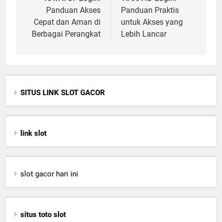
navigation
Panduan Akses
Panduan Praktis
Cepat dan Aman di
untuk Akses yang
Berbagai Perangkat
Lebih Lancar
SITUS LINK SLOT GACOR
link slot
slot gacor hari ini
situs toto slot