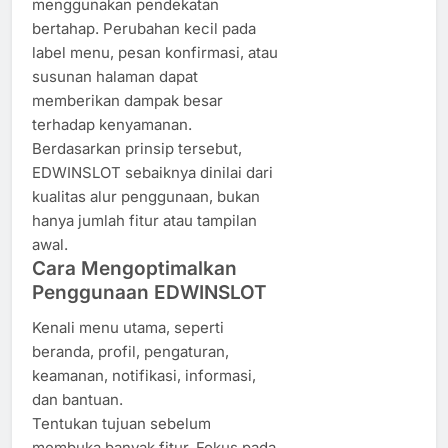
menggunakan pendekatan
bertahap. Perubahan kecil pada
label menu, pesan konfirmasi, atau
susunan halaman dapat
memberikan dampak besar
terhadap kenyamanan.
Berdasarkan prinsip tersebut,
EDWINSLOT sebaiknya dinilai dari
kualitas alur penggunaan, bukan
hanya jumlah fitur atau tampilan
awal.
Cara Mengoptimalkan
Penggunaan EDWINSLOT
Kenali menu utama, seperti
beranda, profil, pengaturan,
keamanan, notifikasi, informasi,
dan bantuan.
Tentukan tujuan sebelum
membuka banyak fitur. Fokus pada