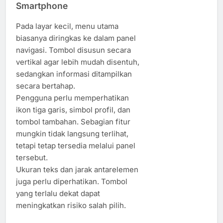
Smartphone
Pada layar kecil, menu utama
biasanya diringkas ke dalam panel
navigasi. Tombol disusun secara
vertikal agar lebih mudah disentuh,
sedangkan informasi ditampilkan
secara bertahap.
Pengguna perlu memperhatikan
ikon tiga garis, simbol profil, dan
tombol tambahan. Sebagian fitur
mungkin tidak langsung terlihat,
tetapi tetap tersedia melalui panel
tersebut.
Ukuran teks dan jarak antarelemen
juga perlu diperhatikan. Tombol
yang terlalu dekat dapat
meningkatkan risiko salah pilih.