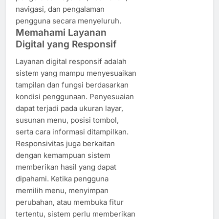
navigasi, dan pengalaman
pengguna secara menyeluruh.
Memahami Layanan
Digital yang Responsif
Layanan digital responsif adalah
sistem yang mampu menyesuaikan
tampilan dan fungsi berdasarkan
kondisi penggunaan. Penyesuaian
dapat terjadi pada ukuran layar,
susunan menu, posisi tombol,
serta cara informasi ditampilkan.
Responsivitas juga berkaitan
dengan kemampuan sistem
memberikan hasil yang dapat
dipahami. Ketika pengguna
memilih menu, menyimpan
perubahan, atau membuka fitur
tertentu, sistem perlu memberikan