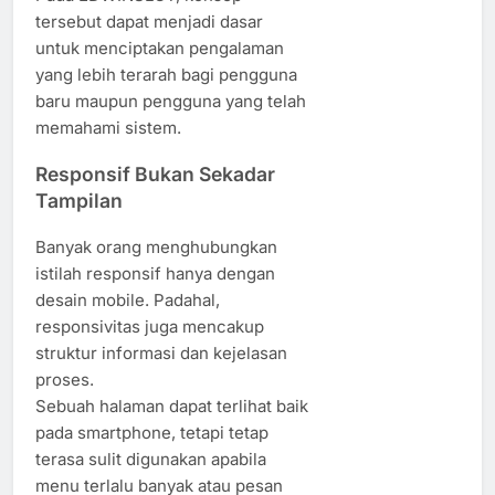
tersebut dapat menjadi dasar
untuk menciptakan pengalaman
yang lebih terarah bagi pengguna
baru maupun pengguna yang telah
memahami sistem.
Responsif Bukan Sekadar
Tampilan
Banyak orang menghubungkan
istilah responsif hanya dengan
desain mobile. Padahal,
responsivitas juga mencakup
struktur informasi dan kejelasan
proses.
Sebuah halaman dapat terlihat baik
pada smartphone, tetapi tetap
terasa sulit digunakan apabila
menu terlalu banyak atau pesan