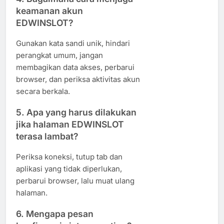
keamanan akun
EDWINSLOT?
Gunakan kata sandi unik, hindari
perangkat umum, jangan
membagikan data akses, perbarui
browser, dan periksa aktivitas akun
secara berkala.
5. Apa yang harus dilakukan
jika halaman EDWINSLOT
terasa lambat?
Periksa koneksi, tutup tab dan
aplikasi yang tidak diperlukan,
perbarui browser, lalu muat ulang
halaman.
6. Mengapa pesan