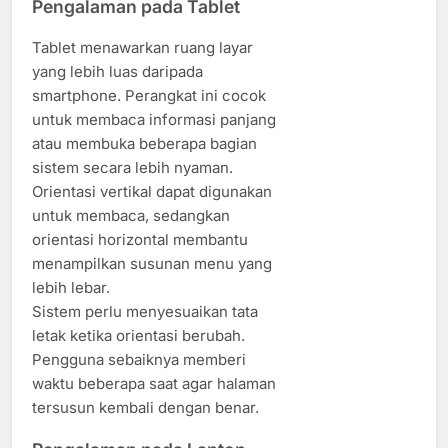
Pengalaman pada Tablet
Tablet menawarkan ruang layar
yang lebih luas daripada
smartphone. Perangkat ini cocok
untuk membaca informasi panjang
atau membuka beberapa bagian
sistem secara lebih nyaman.
Orientasi vertikal dapat digunakan
untuk membaca, sedangkan
orientasi horizontal membantu
menampilkan susunan menu yang
lebih lebar.
Sistem perlu menyesuaikan tata
letak ketika orientasi berubah.
Pengguna sebaiknya memberi
waktu beberapa saat agar halaman
tersusun kembali dengan benar.