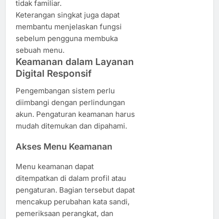
tidak familiar.
Keterangan singkat juga dapat
membantu menjelaskan fungsi
sebelum pengguna membuka
sebuah menu.
Keamanan dalam Layanan
Digital Responsif
Pengembangan sistem perlu
diimbangi dengan perlindungan
akun. Pengaturan keamanan harus
mudah ditemukan dan dipahami.
Akses Menu Keamanan
Menu keamanan dapat
ditempatkan di dalam profil atau
pengaturan. Bagian tersebut dapat
mencakup perubahan kata sandi,
pemeriksaan perangkat, dan