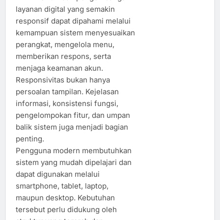
layanan digital yang semakin
responsif dapat dipahami melalui
kemampuan sistem menyesuaikan
perangkat, mengelola menu,
memberikan respons, serta
menjaga keamanan akun.
Responsivitas bukan hanya
persoalan tampilan. Kejelasan
informasi, konsistensi fungsi,
pengelompokan fitur, dan umpan
balik sistem juga menjadi bagian
penting.
Pengguna modern membutuhkan
sistem yang mudah dipelajari dan
dapat digunakan melalui
smartphone, tablet, laptop,
maupun desktop. Kebutuhan
tersebut perlu didukung oleh