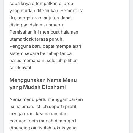
sebaiknya ditempatkan di area
yang mudah ditemukan. Sementara
itu, pengaturan lanjutan dapat
disimpan dalam submenu.
Pemisahan ini membuat halaman
utama tidak terasa penuh.
Pengguna baru dapat mempelajari
sistem secara bertahap tanpa
harus memahami seluruh pilihan
sejak awal.
Menggunakan Nama Menu
yang Mudah Dipahami
Nama menu perlu menggambarkan
isi halaman. Istilah seperti profil,
pengaturan, keamanan, dan
bantuan lebih mudah dimengerti
dibandingkan istilah teknis yang