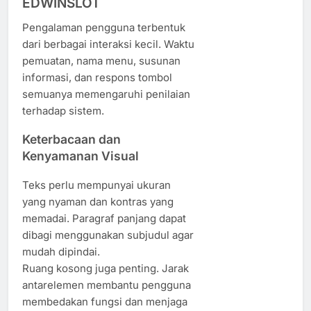
EDWINSLOT
Pengalaman pengguna terbentuk
dari berbagai interaksi kecil. Waktu
pemuatan, nama menu, susunan
informasi, dan respons tombol
semuanya memengaruhi penilaian
terhadap sistem.
Keterbacaan dan
Kenyamanan Visual
Teks perlu mempunyai ukuran
yang nyaman dan kontras yang
memadai. Paragraf panjang dapat
dibagi menggunakan subjudul agar
mudah dipindai.
Ruang kosong juga penting. Jarak
antarelemen membantu pengguna
membedakan fungsi dan menjaga