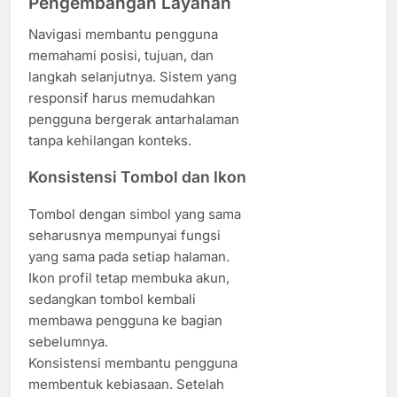
Pengembangan Layanan
Navigasi membantu pengguna
memahami posisi, tujuan, dan
langkah selanjutnya. Sistem yang
responsif harus memudahkan
pengguna bergerak antarhalaman
tanpa kehilangan konteks.
Konsistensi Tombol dan Ikon
Tombol dengan simbol yang sama
seharusnya mempunyai fungsi
yang sama pada setiap halaman.
Ikon profil tetap membuka akun,
sedangkan tombol kembali
membawa pengguna ke bagian
sebelumnya.
Konsistensi membantu pengguna
membentuk kebiasaan. Setelah