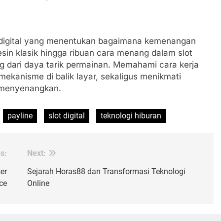
 digital yang menentukan bagaimana kemenangan
esin klasik hingga ribuan cara menang dalam slot
ng dari daya tarik permainan. Memahami cara kerja
ekanisme di balik layar, sekaligus menikmati
 menyenangkan.
payline
slot digital
teknologi hiburan
s:
Next:
er
Sejarah Horas88 dan Transformasi Teknologi
ce
Online