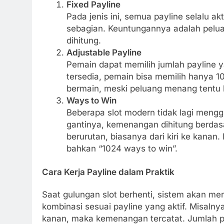
Fixed Payline
Pada jenis ini, semua payline selalu ak
sebagian. Keuntungannya adalah pelua
dihitung.
Adjustable Payline
Pemain dapat memilih jumlah payline ya
tersedia, pemain bisa memilih hanya 10
bermain, meski peluang menang tentu 
Ways to Win
Beberapa slot modern tidak lagi mengg
gantinya, kemenangan dihitung berdasa
berurutan, biasanya dari kiri ke kanan.
bahkan “1024 ways to win”.
Cara Kerja Payline dalam Praktik
Saat gulungan slot berhenti, sistem akan 
kombinasi sesuai payline yang aktif. Misalnya, 
kanan, maka kemenangan tercatat. Jumlah p