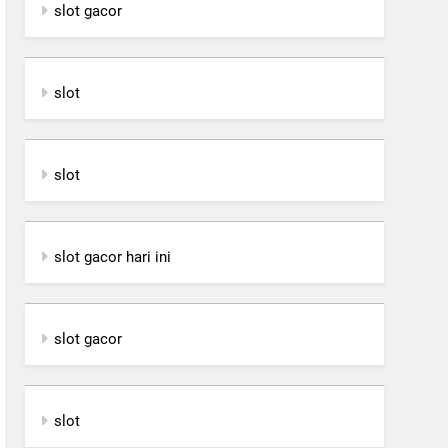
slot gacor
slot
slot
slot gacor hari ini
slot gacor
slot