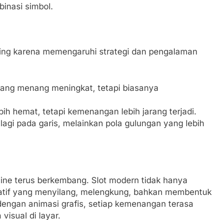
binasi simbol.
ing karena memengaruhi strategi dan pengalaman
luang menang meningkat, tetapi biasanya
ebih hemat, tetapi kemenangan lebih jarang terjadi.
 lagi pada garis, melainkan pola gulungan yang lebih
line terus berkembang. Slot modern tidak hanya
reatif yang menyilang, melengkung, bahkan membentuk
dengan animasi grafis, setiap kemenangan terasa
visual di layar.