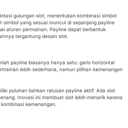
elintasi gulungan slot, menentukan kombinasi simbol
-simbol yang sesuai muncul di sepanjang payline
i aturan permainan. Payline dapat berbentuk
lainnya tergantung desain slot.
umlah payline biasanya hanya satu: garis horizontal
permainan lebih sederhana, namun pilihan kemenangan
ki puluhan bahkan ratusan payline aktif. Ada slot
enang. Inovasi ini membuat slot lebih menarik karena
n kombinasi kemenangan.