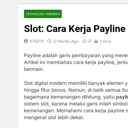
TEKNOLOGI HIBURAN
Slot: Cara Kerja Payli
0
E7fa919
12 Months Ago
5 Mins
Payline adalah garis pembayaran yang men
Artikel ini membahas cara kerja payline, jen
bermain.
Slot digital modern memiliki banyak elemen 
hingga fitur bonus. Namun, di balik semua 
bagaimana kemenangan dihitung, yaitu
payl
sistem slot, karena melalui garis inilah si
kemenangan. Memahami cara kerja payline me
mengenal slot lebih dekat.