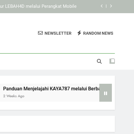
tur LEBAH4D melalui Perangkat Mobile
787 melalui Berbagai Jenis Perangkat
al dengan Informasi yang Terorganisir
NEWSLETTER
RANDOM NEWS
nan Digital yang Semakin Responsif
olusi Cepat Dan Profesional Untuk Kebutuhan Anda.
tur LEBAH4D melalui Perangkat Mobile
787 melalui Berbagai Jenis Perangkat
al dengan Informasi yang Terorganisir
njelajahi KAYA787 melalui Berbagai Jenis Perangkat
3