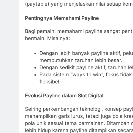
(paytable) yang menjelaskan nilai setiap kom
Pentingnya Memahami Payline
Bagi pemain, memahami payline sangat pent
bermain. Misalnya:
Dengan lebih banyak payline aktif, pe
membutuhkan taruhan lebih besar.
Dengan sedikit payline aktif, taruhan l
Pada sistem “ways to win”, fokus tidak
fleksibel.
Evolusi Payline dalam Slot Digital
Seiring perkembangan teknologi, konsep pay
menampilkan garis lurus, tetapi juga pola k
pola unik sesuai tema permainan. Ditambah 
lebih hidup karena payline ditampilkan secara 