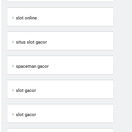
slot online
situs slot gacor
spaceman gacor
slot gacor
slot gacor