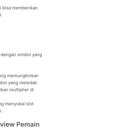
i bisa memberikan
.
g dengan simbol yang
ng memungkinkan
bol yang meledak.
an multiplier di
ng menyukai slot
n.
eview Pemain