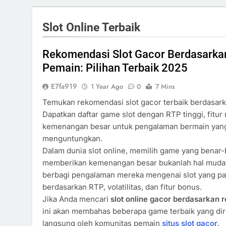
Slot Online Terbaik
Rekomendasi Slot Gacor Berdasarka
Pemain: Pilihan Terbaik 2025
E7fa919
1 Year Ago
0
7 Mins
Temukan rekomendasi slot gacor terbaik berdasar
Dapatkan daftar game slot dengan RTP tinggi, fitur
kemenangan besar untuk pengalaman bermain yang
menguntungkan.
Dalam dunia slot online, memilih game yang benar
memberikan kemenangan besar bukanlah hal muda
berbagi pengalaman mereka mengenai slot yang p
berdasarkan RTP, volatilitas, dan fitur bonus.
Jika Anda mencari
slot online gacor berdasarkan 
ini akan membahas beberapa game terbaik yang d
langsung oleh komunitas pemain
situs slot gacor
.