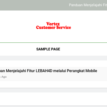
Panduan Menjelajahi Fi
Panduan Menjelajahi KAYA
KAYA787 sebagai Ekosistem Digit
tex Customer Service
EDWINSLOT dan Pengembangan Laya
Layanan Pelanggan Terbaik Dengan Vortex Customer Service. S
Panduan Menjelajahi Fi
SAMPLE PAGE
Panduan Menjelajahi KAYA
KAYA787 sebagai Ekosistem Digit
ahi Fitur LEBAH4D melalui Perangkat Mobile
Panduan Me
2 Weeks Ago