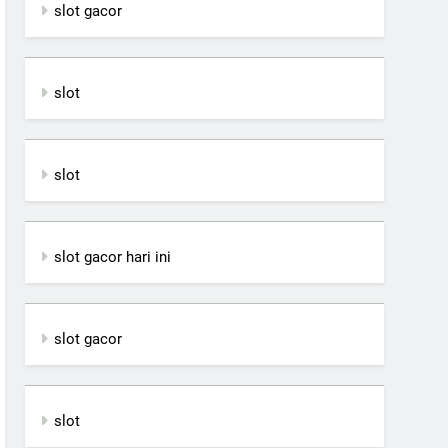
slot gacor
slot
slot
slot gacor hari ini
slot gacor
slot