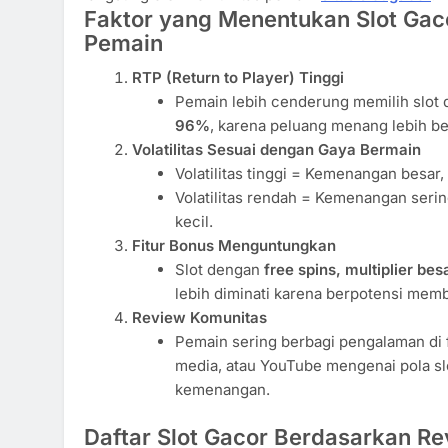
Faktor yang Menentukan Slot Gac
Pemain
RTP (Return to Player) Tinggi
Pemain lebih cenderung memilih slot
96%
, karena peluang menang lebih be
Volatilitas Sesuai dengan Gaya Bermain
Volatilitas tinggi = Kemenangan besar, t
Volatilitas rendah = Kemenangan serin
kecil.
Fitur Bonus Menguntungkan
Slot dengan
free spins, multiplier bes
lebih diminati karena berpotensi mem
Review Komunitas
Pemain sering berbagi pengalaman di 
media, atau YouTube mengenai pola sl
kemenangan.
Daftar Slot Gacor Berdasarkan R