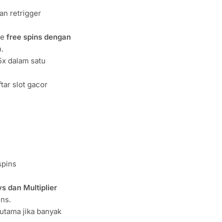
an retrigger
de
free spins dengan
.
5x dalam satu
tar slot gacor
)
spins
 dan Multiplier
ns.
utama jika banyak