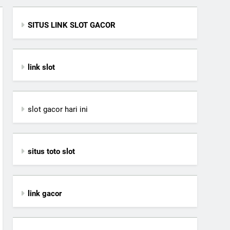
SITUS LINK SLOT GACOR
link slot
slot gacor hari ini
situs toto slot
link gacor