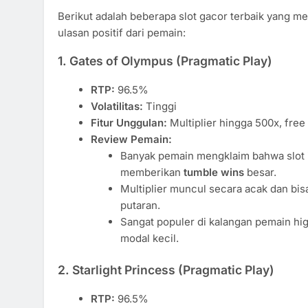
Berikut adalah beberapa slot gacor terbaik yang 
ulasan positif dari pemain:
1. Gates of Olympus (Pragmatic Play)
RTP:
96.5%
Volatilitas:
Tinggi
Fitur Unggulan:
Multiplier hingga 500x, free
Review Pemain:
Banyak pemain mengklaim bahwa slot i
memberikan
tumble wins
besar.
Multiplier muncul secara acak dan bis
putaran.
Sangat populer di kalangan pemain hig
modal kecil.
2. Starlight Princess (Pragmatic Play)
RTP:
96.5%