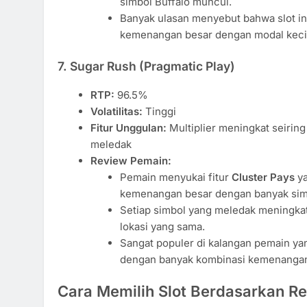
simbol Buffalo muncul.
Banyak ulasan menyebut bahwa slot in
kemenangan besar dengan modal kecil
7. Sugar Rush (Pragmatic Play)
RTP:
96.5%
Volatilitas:
Tinggi
Fitur Unggulan:
Multiplier meningkat seirin
meledak
Review Pemain:
Pemain menyukai fitur
Cluster Pays
ya
kemenangan besar dengan banyak sim
Setiap simbol yang meledak meningkatk
lokasi yang sama.
Sangat populer di kalangan pemain ya
dengan banyak kombinasi kemenanga
Cara Memilih Slot Berdasarkan R