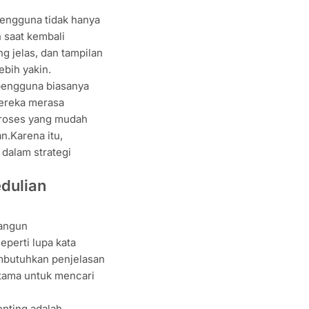
Pengguna tidak hanya
 saat kembali
g jelas, dan tampilan
bih yakin.
pengguna biasanya
mereka merasa
proses yang mudah
n.Karena itu,
dalam strategi
dulian
bangun
perti lupa kata
embutuhkan penjelasan
rtama untuk mencari
enting adalah