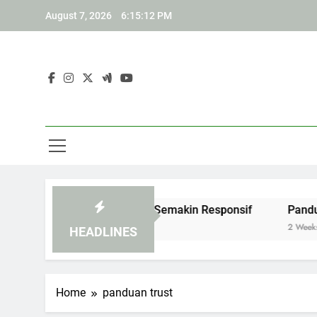
Skip
August 7, 2026
6:15:13 PM
to
content
Vor
Dapatkan 
yanan Digital yang Semakin Responsif
Panduan Menje
2 Weeks Ago
HEADLINES
Home
panduan trust