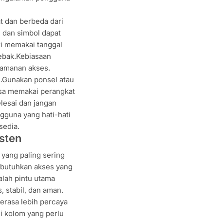
t dan berbeda dari
, dan simbol dapat
i memakai tanggal
tebak.Kebiasaan
eamanan akses.
an.Gunakan ponsel atau
aksa memakai perangkat
elesai dan jangan
gguna yang hati-hati
sedia.
sten
 yang paling sering
butuhkan akses yang
lah pintu utama
, stabil, dan aman.
rasa lebih percaya
i kolom yang perlu