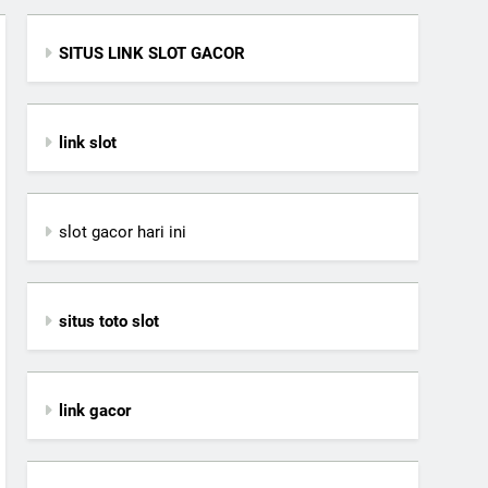
SITUS LINK SLOT GACOR
link slot
slot gacor hari ini
situs toto slot
link gacor