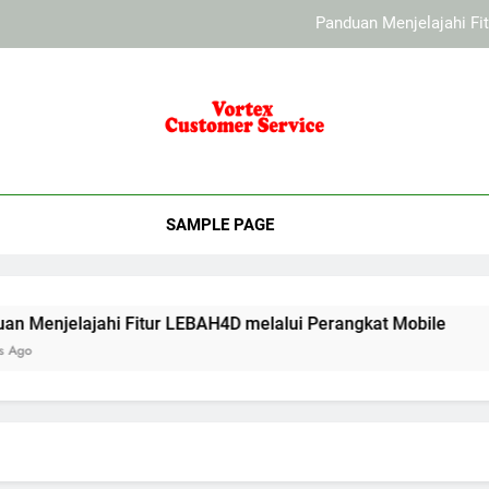
Panduan Menjelajahi Fi
Panduan Menjelajahi KAYA
KAYA787 sebagai Ekosistem Digit
tex Customer Service
EDWINSLOT dan Pengembangan Laya
Layanan Pelanggan Terbaik Dengan Vortex Customer Service. S
Panduan Menjelajahi Fi
SAMPLE PAGE
Panduan Menjelajahi KAYA
KAYA787 sebagai Ekosistem Digit
lajahi Fitur LEBAH4D melalui Perangkat Mobile
Panduan
2 Weeks 