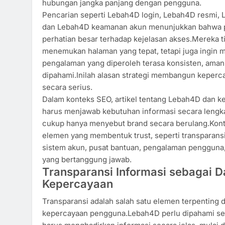
hubungan jangka panjang dengan pengguna.
Pencarian seperti Lebah4D login, Lebah4D resmi, L
dan Lebah4D keamanan akun menunjukkan bahwa 
perhatian besar terhadap kejelasan akses.Mereka t
menemukan halaman yang tepat, tetapi juga ingin
pengalaman yang diperoleh terasa konsisten, ama
dipahami.Inilah alasan strategi membangun keperc
secara serius.
Dalam konteks SEO, artikel tentang Lebah4D dan 
harus menjawab kebutuhan informasi secara lengk
cukup hanya menyebut brand secara berulang.Kont
elemen yang membentuk trust, seperti transparans
sistem akun, pusat bantuan, pengalaman pengguna
yang bertanggung jawab.
Transparansi Informasi sebagai D
Kepercayaan
Transparansi adalah salah satu elemen terpentin
kepercayaan pengguna.Lebah4D perlu dipahami se