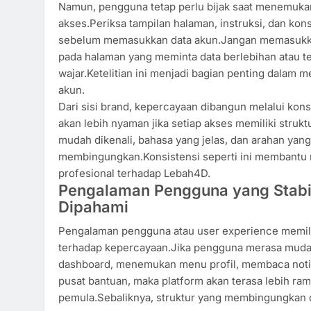
Namun, pengguna tetap perlu bijak saat menemuka
akses.Periksa tampilan halaman, instruksi, dan kon
sebelum memasukkan data akun.Jangan memasukka
pada halaman yang meminta data berlebihan atau te
wajar.Ketelitian ini menjadi bagian penting dalam
akun.
Dari sisi brand, kepercayaan dibangun melalui kon
akan lebih nyaman jika setiap akses memiliki strukt
mudah dikenali, bahasa yang jelas, dan arahan yang
membingungkan.Konsistensi seperti ini membantu
profesional terhadap Lebah4D.
Pengalaman Pengguna yang Stabi
Dipahami
Pengalaman pengguna atau user experience memil
terhadap kepercayaan.Jika pengguna merasa mu
dashboard, menemukan menu profil, membaca noti
pusat bantuan, maka platform akan terasa lebih ra
pemula.Sebaliknya, struktur yang membingungkan