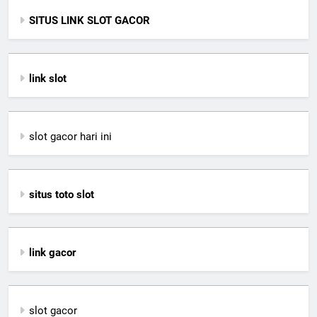
SITUS LINK SLOT GACOR
link slot
slot gacor hari ini
situs toto slot
link gacor
slot gacor