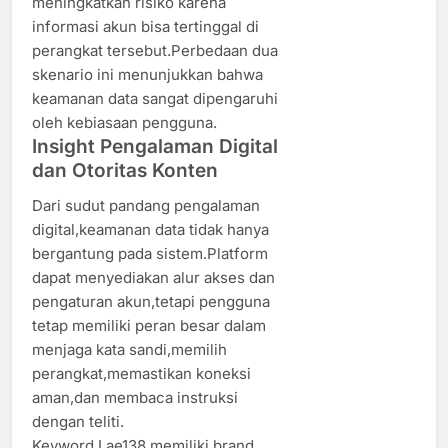
meningkatkan risiko karena
informasi akun bisa tertinggal di
perangkat tersebut.Perbedaan dua
skenario ini menunjukkan bahwa
keamanan data sangat dipengaruhi
oleh kebiasaan pengguna.
Insight Pengalaman Digital
dan Otoritas Konten
Dari sudut pandang pengalaman
digital,keamanan data tidak hanya
bergantung pada sistem.Platform
dapat menyediakan alur akses dan
pengaturan akun,tetapi pengguna
tetap memiliki peran besar dalam
menjaga kata sandi,memilih
perangkat,memastikan koneksi
aman,dan membaca instruksi
dengan teliti.
Keyword Lae138 memiliki brand