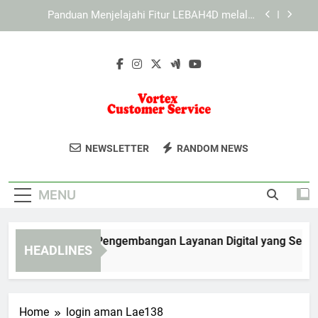
Skip
Panduan Menjelajahi KAYA787 melalui Berbagai
to
Jenis Perangkat
content
KAYA787 sebagai Ekosistem Digital dengan
Informasi yang Terorganisir
EDWINSLOT dan Pengembangan Layanan Digital
yang Semakin Responsif
Panduan Menjelajahi Fitur LEBAH4D melalui
Perangkat Mobile
Vortex
Dapatkan Layanan Pelanggan Terbaik
Panduan Menjelajahi KAYA787 melalui Berbagai
NEWSLETTER
RANDOM NEWS
Jenis Perangkat
Customer
Dengan Vortex Customer Service. Solusi
KAYA787 sebagai Ekosistem Digital dengan
Cepat Dan Profesional Untuk Kebutuhan
Informasi yang Terorganisir
Service
MENU
Anda.
WINSLOT dan Pengembangan Layanan Digital yang Semakin 
HEADLINES
Weeks Ago
Home
login aman Lae138