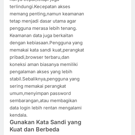
terlindungi.Kecepatan akses
memang penting,namun keamanan
tetap menjadi dasar utama agar
pengguna merasa lebih tenang.
Keamanan data juga berkaitan
dengan kebiasaan.Pengguna yang
memakai kata sandi kuat,perangkat
pribadi,browser terbaru,dan
koneksi aman biasanya memiliki
pengalaman akses yang lebih
stabil.Sebaliknya,pengguna yang
sering memakai perangkat
umum,menyimpan password
sembarangan,atau membagikan
data login lebih rentan mengalami
kendala.
Gunakan Kata Sandi yang
Kuat dan Berbeda