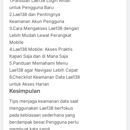
1.Panduan Lae138 Login Aman
untuk Pengguna Baru
2.Lae138 dan Pentingnya
Keamanan Akun Pengguna
3.Cara Mengakses Lae138 dengan
Lebih Mudah Lewat Perangkat
Mobile
4.Lae138 Mobile: Akses Praktis
Kapan Saja dan di Mana Saja
5.Panduan Memahami Menu
Lae138 agar Navigasi Lebih Cepat
6.Checklist Keamanan Data Lae138
untuk Akses Harian
Kesimpulan
Tips menjaga keamanan data saat
menggunakan Lae138 berfokus
pada kebiasaan sederhana yang
berdampak besar.Pengguna perlu
membuat kata sandi