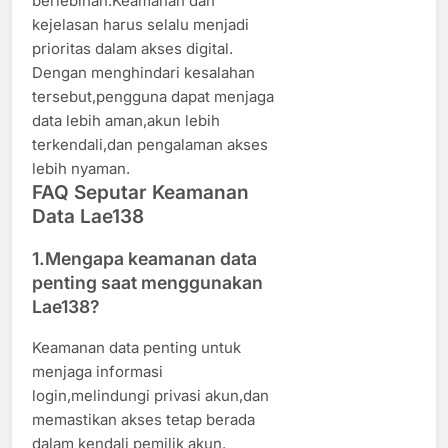
berlebihan.Keamanan dan
kejelasan harus selalu menjadi
prioritas dalam akses digital.
Dengan menghindari kesalahan
tersebut,pengguna dapat menjaga
data lebih aman,akun lebih
terkendali,dan pengalaman akses
lebih nyaman.
FAQ Seputar Keamanan
Data Lae138
1.Mengapa keamanan data
penting saat menggunakan
Lae138?
Keamanan data penting untuk
menjaga informasi
login,melindungi privasi akun,dan
memastikan akses tetap berada
dalam kendali pemilik akun.