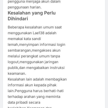
pengguna menjaga akun dalam
penggunaan harian.
Kesalahan yang Perlu
Dihindari
Beberapa kesalahan umum saat
menggunakan Lae138 adalah
memakai kata sandi
lemah,menyimpan informasi login
sembarangan,mengakses akun
melalui perangkat umum tanpa
logout,menggunakan jaringan
publik,dan mengabaikan instruksi
keamanan.
Kesalahan lain adalah membagikan
informasi akun kepada pihak
lain.Pengguna harus berhati-hati
terhadap arahan yang meminta
data pribadi secara