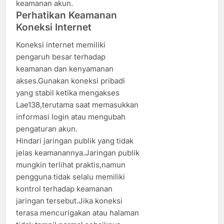
keamanan akun.
Perhatikan Keamanan
Koneksi Internet
Koneksi internet memiliki
pengaruh besar terhadap
keamanan dan kenyamanan
akses.Gunakan koneksi pribadi
yang stabil ketika mengakses
Lae138,terutama saat memasukkan
informasi login atau mengubah
pengaturan akun.
Hindari jaringan publik yang tidak
jelas keamanannya.Jaringan publik
mungkin terlihat praktis,namun
pengguna tidak selalu memiliki
kontrol terhadap keamanan
jaringan tersebut.Jika koneksi
terasa mencurigakan atau halaman