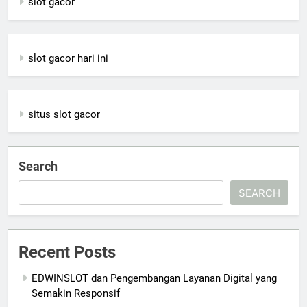
slot gacor
slot gacor hari ini
situs slot gacor
Search
SEARCH
Recent Posts
EDWINSLOT dan Pengembangan Layanan Digital yang
Semakin Responsif