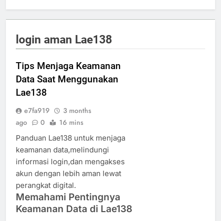
login aman Lae138
Tips Menjaga Keamanan
Data Saat Menggunakan
Lae138
e7fa919
3 months
ago
0
16 mins
Panduan Lae138 untuk menjaga
keamanan data,melindungi
informasi login,dan mengakses
akun dengan lebih aman lewat
perangkat digital.
Memahami Pentingnya
Keamanan Data di Lae138