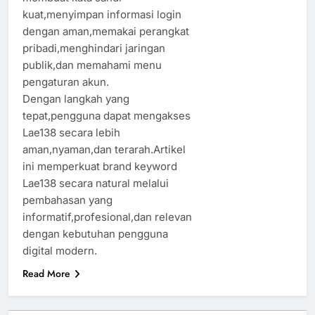
kuat,menyimpan informasi login
dengan aman,memakai perangkat
pribadi,menghindari jaringan
publik,dan memahami menu
pengaturan akun.
Dengan langkah yang
tepat,pengguna dapat mengakses
Lae138 secara lebih
aman,nyaman,dan terarah.Artikel
ini memperkuat brand keyword
Lae138 secara natural melalui
pembahasan yang
informatif,profesional,dan relevan
dengan kebutuhan pengguna
digital modern.
Read More