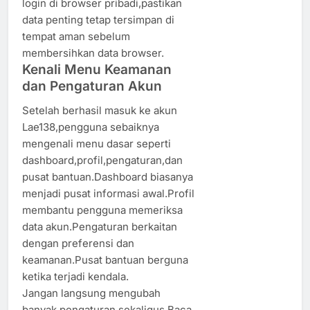
login di browser pribadi,pastikan
data penting tetap tersimpan di
tempat aman sebelum
membersihkan data browser.
Kenali Menu Keamanan
dan Pengaturan Akun
Setelah berhasil masuk ke akun
Lae138,pengguna sebaiknya
mengenali menu dasar seperti
dashboard,profil,pengaturan,dan
pusat bantuan.Dashboard biasanya
menjadi pusat informasi awal.Profil
membantu pengguna memeriksa
data akun.Pengaturan berkaitan
dengan preferensi dan
keamanan.Pusat bantuan berguna
ketika terjadi kendala.
Jangan langsung mengubah
banyak pengaturan sekaligus.Baca