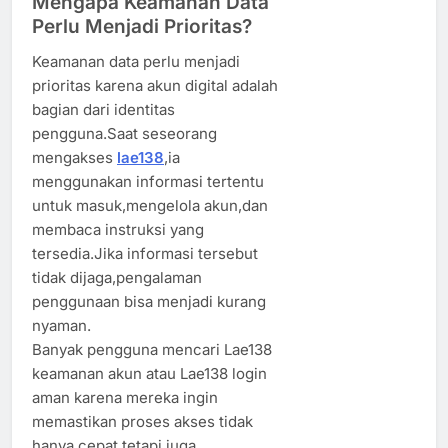
Mengapa Keamanan Data
Perlu Menjadi Prioritas?
Keamanan data perlu menjadi
prioritas karena akun digital adalah
bagian dari identitas
pengguna.Saat seseorang
mengakses
lae138
,ia
menggunakan informasi tertentu
untuk masuk,mengelola akun,dan
membaca instruksi yang
tersedia.Jika informasi tersebut
tidak dijaga,pengalaman
penggunaan bisa menjadi kurang
nyaman.
Banyak pengguna mencari Lae138
keamanan akun atau Lae138 login
aman karena mereka ingin
memastikan proses akses tidak
hanya cepat,tetapi juga