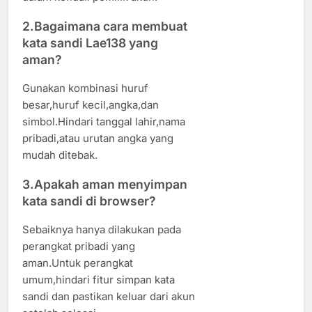
2.Bagaimana cara membuat
kata sandi Lae138 yang
aman?
Gunakan kombinasi huruf
besar,huruf kecil,angka,dan
simbol.Hindari tanggal lahir,nama
pribadi,atau urutan angka yang
mudah ditebak.
3.Apakah aman menyimpan
kata sandi di browser?
Sebaiknya hanya dilakukan pada
perangkat pribadi yang
aman.Untuk perangkat
umum,hindari fitur simpan kata
sandi dan pastikan keluar dari akun