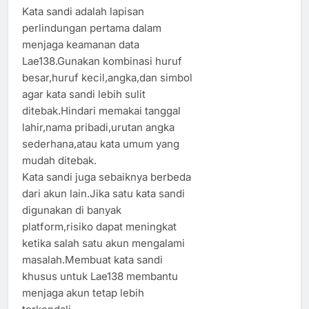
Kata sandi adalah lapisan
perlindungan pertama dalam
menjaga keamanan data
Lae138.Gunakan kombinasi huruf
besar,huruf kecil,angka,dan simbol
agar kata sandi lebih sulit
ditebak.Hindari memakai tanggal
lahir,nama pribadi,urutan angka
sederhana,atau kata umum yang
mudah ditebak.
Kata sandi juga sebaiknya berbeda
dari akun lain.Jika satu kata sandi
digunakan di banyak
platform,risiko dapat meningkat
ketika salah satu akun mengalami
masalah.Membuat kata sandi
khusus untuk Lae138 membantu
menjaga akun tetap lebih