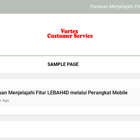
Panduan Menjelajahi Fi
Panduan Menjelajahi KAYA
KAYA787 sebagai Ekosistem Digit
tex Customer Service
EDWINSLOT dan Pengembangan Laya
Layanan Pelanggan Terbaik Dengan Vortex Customer Service. S
Panduan Menjelajahi Fi
SAMPLE PAGE
Panduan Menjelajahi KAYA
KAYA787 sebagai Ekosistem Digit
jahi Fitur LEBAH4D melalui Perangkat Mobile
Panduan 
2 Weeks Ag