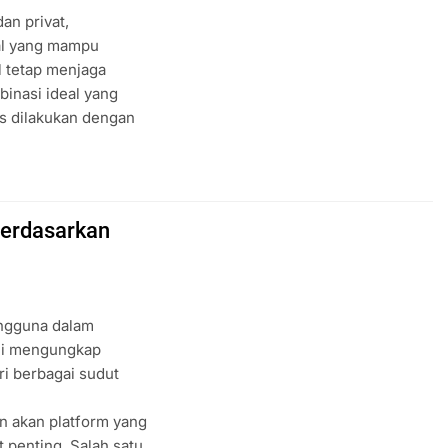
n privat,
al yang mampu
 tetap menjaga
inasi ideal yang
s dilakukan dengan
Berdasarkan
ngguna dalam
ini mengungkap
ri berbagai sudut
an akan platform yang
 penting. Salah satu