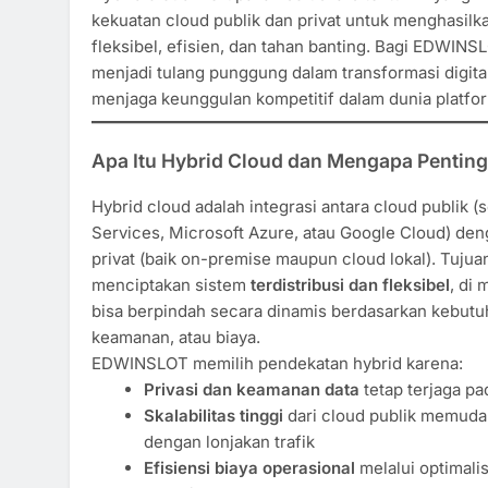
kekuatan cloud publik dan privat untuk menghasilk
fleksibel, efisien, dan tahan banting. Bagi EDWINSLO
menjadi tulang punggung dalam transformasi digita
menjaga keunggulan kompetitif dalam dunia platfor
Apa Itu Hybrid Cloud dan Mengapa Pentin
Hybrid cloud adalah integrasi antara cloud publik 
Services, Microsoft Azure, atau Google Cloud) deng
privat (baik on-premise maupun cloud lokal). Tujua
menciptakan sistem
terdistribusi dan fleksibel
, di 
bisa berpindah secara dinamis berdasarkan kebutu
keamanan, atau biaya.
EDWINSLOT memilih pendekatan hybrid karena:
Privasi dan keamanan data
tetap terjaga pad
Skalabilitas tinggi
dari cloud publik memud
dengan lonjakan trafik
Efisiensi biaya operasional
melalui optimali