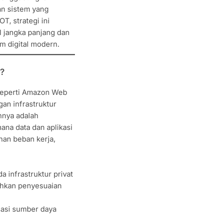
an sistem yang
T, strategi ini
l jangka panjang dan
m digital modern.
g?
(seperti Amazon Web
an infrastruktur
nnya adalah
mana data dan aplikasi
han beban kerja,
a infrastruktur privat
ahkan penyesuaian
sasi sumber daya