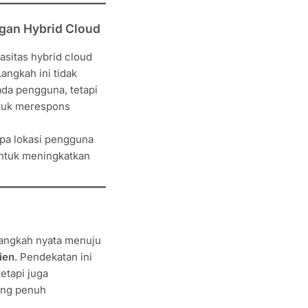
gan Hybrid Cloud
itas hybrid cloud
angkah ini tidak
da pengguna, tetapi
ntuk merespons
apa lokasi pengguna
untuk meningkatkan
angkah nyata menuju
ien
. Pendekatan ini
etapi juga
ang penuh