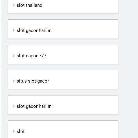
slot thailand
slot gacor hari ini
slot gacor 777
situs slot gacor
slot gacor hari ini
slot