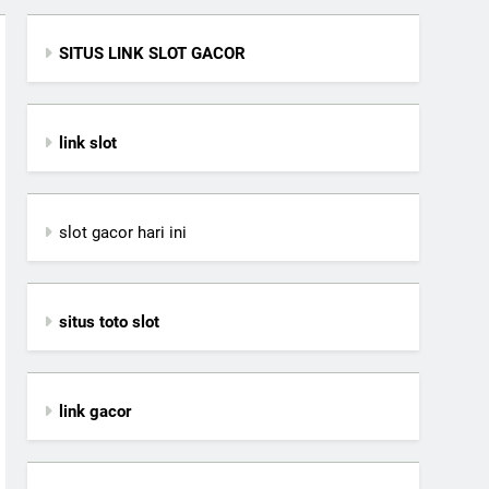
SITUS LINK SLOT GACOR
link slot
slot gacor hari ini
situs toto slot
link gacor