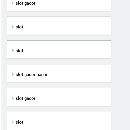
slot gacor
slot
slot
slot gacor hari ini
slot gacor
slot