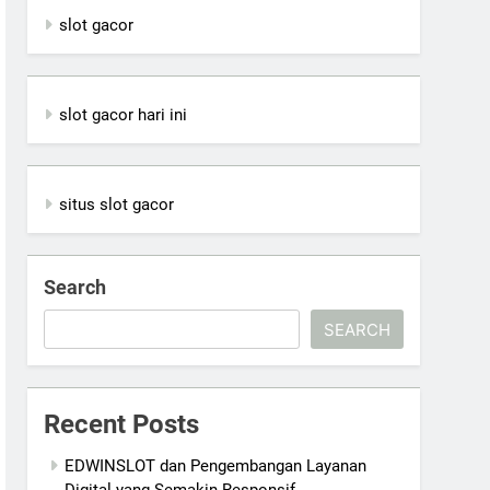
slot gacor
slot gacor hari ini
situs slot gacor
Search
SEARCH
Recent Posts
EDWINSLOT dan Pengembangan Layanan