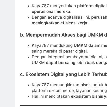
Kaya787 menyediakan
platform digit
operasional mereka
.
Dengan adanya digitalisasi ini,
perusah
meningkatkan efisiensi kerja
.
b. Mempermudah Akses bagi UMKM da
Kaya787 mendukung
UMKM dalam meng
saing mereka di pasar digital.
Dengan integrasi pembayaran digital, 
UMKM
dapat bersaing lebih baik deng
c. Ekosistem Digital yang Lebih Terhu
Kaya787 memungkinkan bisnis untuk
t
platform e-commerce, layanan keuangan
Hal ini menciptakan
ekosistem bisnis 