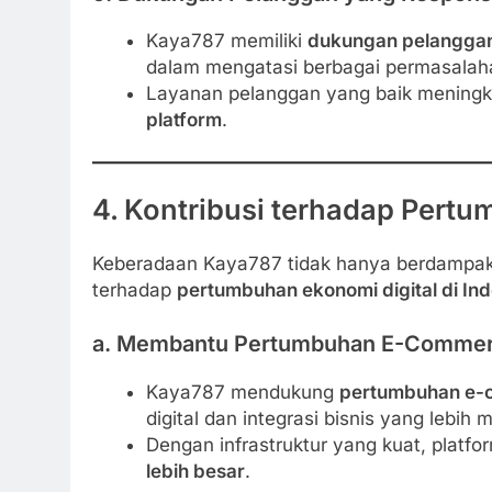
Kaya787 memiliki
dukungan pelanggan
dalam mengatasi berbagai permasalah
Layanan pelanggan yang baik mening
platform
.
4. Kontribusi terhadap Pertu
Keberadaan Kaya787 tidak hanya berdampak pa
terhadap
pertumbuhan ekonomi digital di In
a. Membantu Pertumbuhan E-Commerc
Kaya787 mendukung
pertumbuhan e-
digital dan integrasi bisnis yang lebih 
Dengan infrastruktur yang kuat, platf
lebih besar
.