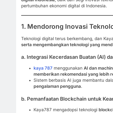
pertumbuhan ekonomi digital di Indonesia.
1. Mendorong Inovasi Teknolog
Teknologi digital terus berkembang, dan Ka
serta mengembangkan teknologi yang menduk
a. Integrasi Kecerdasan Buatan (AI) da
kaya 787
menggunakan
AI dan machin
memberikan rekomendasi yang lebih r
Sistem berbasis AI juga membantu da
pengalaman pengguna
.
b. Pemanfaatan Blockchain untuk Kea
Kaya787 mengadopsi teknologi
blockc