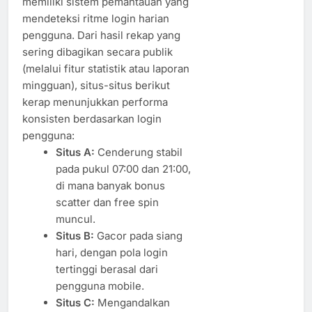
memiliki sistem pemantauan yang
mendeteksi ritme login harian
pengguna. Dari hasil rekap yang
sering dibagikan secara publik
(melalui fitur statistik atau laporan
mingguan), situs-situs berikut
kerap menunjukkan performa
konsisten berdasarkan login
pengguna:
Situs A:
Cenderung stabil
pada pukul 07:00 dan 21:00,
di mana banyak bonus
scatter dan free spin
muncul.
Situs B:
Gacor pada siang
hari, dengan pola login
tertinggi berasal dari
pengguna mobile.
Situs C:
Mengandalkan