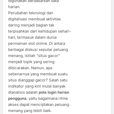
digunakan berdasarkan data
harian.
Perubahan teknologi dan
digitalisasi membuat aktivitas
daring menjadi bagian tak
terpisahkan dari kehidupan sehari-
hari, termasuk dalam dunia
permainan slot online. Di antara
berbagai diskusi seputar peluang
menang, istilah “situs gacor”
menjadi topik yang sering
dibicarakan. Namun, apa
sebenarnya yang membuat suatu
situs dianggap gacor? Salah satu
indikator yang kini mulai banyak
dianalisis adalah
pola login harian
pengguna
, yaitu bagaimana ritme
akses dapat menciptakan peluang
menang yang lebih baik.