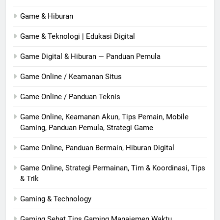
Game & Hiburan
Game & Teknologi | Edukasi Digital
Game Digital & Hiburan — Panduan Pemula
Game Online / Keamanan Situs
Game Online / Panduan Teknis
Game Online, Keamanan Akun, Tips Pemain, Mobile
Gaming, Panduan Pemula, Strategi Game
Game Online, Panduan Bermain, Hiburan Digital
Game Online, Strategi Permainan, Tim & Koordinasi, Tips
& Trik
Gaming & Technology
Gaming Sehat Tips Gaming Manajemen Waktu