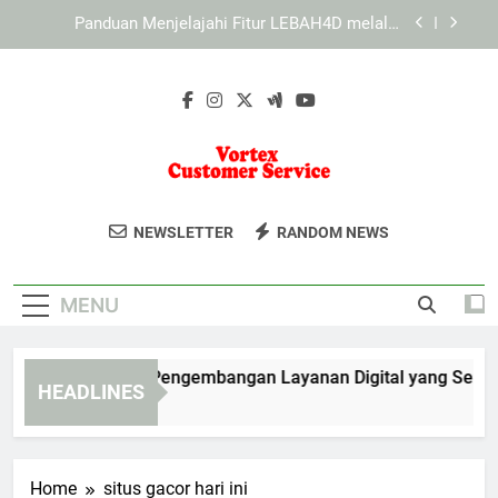
Skip
Panduan Menjelajahi KAYA787 melalui Berbagai
to
Jenis Perangkat
content
KAYA787 sebagai Ekosistem Digital dengan
Informasi yang Terorganisir
EDWINSLOT dan Pengembangan Layanan Digital
yang Semakin Responsif
Panduan Menjelajahi Fitur LEBAH4D melalui
Perangkat Mobile
Vortex
Dapatkan Layanan Pelanggan Terbaik
Panduan Menjelajahi KAYA787 melalui Berbagai
NEWSLETTER
RANDOM NEWS
Jenis Perangkat
Customer
Dengan Vortex Customer Service. Solusi
KAYA787 sebagai Ekosistem Digital dengan
Cepat Dan Profesional Untuk Kebutuhan
Informasi yang Terorganisir
Service
MENU
Anda.
DWINSLOT dan Pengembangan Layanan Digital yang Semakin
HEADLINES
 Weeks Ago
Home
situs gacor hari ini