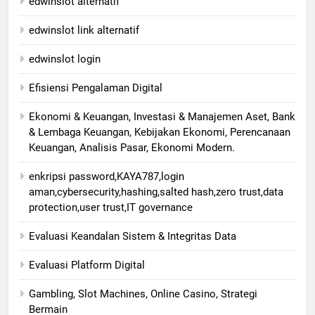
edwinslot alternatif
edwinslot link alternatif
edwinslot login
Efisiensi Pengalaman Digital
Ekonomi & Keuangan, Investasi & Manajemen Aset, Bank
& Lembaga Keuangan, Kebijakan Ekonomi, Perencanaan
Keuangan, Analisis Pasar, Ekonomi Modern.
enkripsi password,KAYA787,login
aman,cybersecurity,hashing,salted hash,zero trust,data
protection,user trust,IT governance
Evaluasi Keandalan Sistem & Integritas Data
Evaluasi Platform Digital
Gambling, Slot Machines, Online Casino, Strategi
Bermain