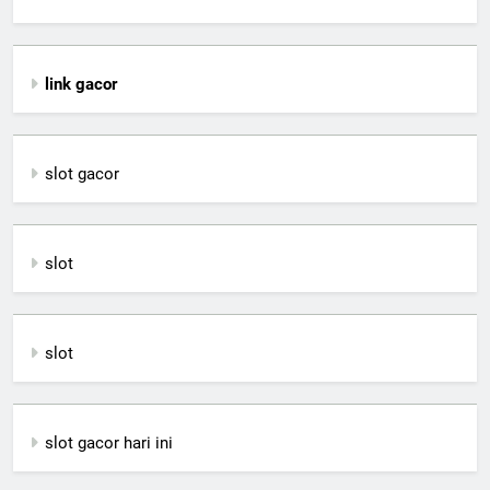
link gacor
slot gacor
slot
slot
slot gacor hari ini