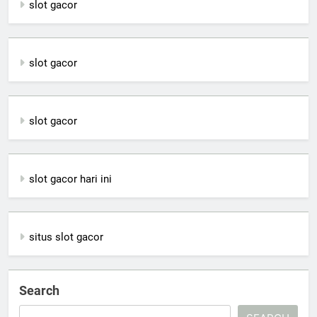
slot gacor
slot gacor
slot gacor
slot gacor hari ini
situs slot gacor
Search