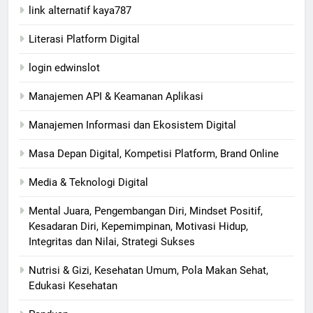
link alternatif kaya787
Literasi Platform Digital
login edwinslot
Manajemen API & Keamanan Aplikasi
Manajemen Informasi dan Ekosistem Digital
Masa Depan Digital, Kompetisi Platform, Brand Online
Media & Teknologi Digital
Mental Juara, Pengembangan Diri, Mindset Positif,
Kesadaran Diri, Kepemimpinan, Motivasi Hidup,
Integritas dan Nilai, Strategi Sukses
Nutrisi & Gizi, Kesehatan Umum, Pola Makan Sehat,
Edukasi Kesehatan