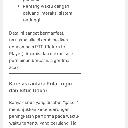
Rentang waktu dengan
peluang interaksi sistem
tertinggi
Data ini sangat bermanfaat,
terutama bila dikombinasikan
dengan pola RTP (Return to
Player) dinamis dan mekanisme
permainan berbasis algoritma
acak.
Korelasi antara Pola Login
dan Situs Gacor
Banyak situs yang disebut “gacor”
menunjukkan kecenderungan
peningkatan performa pada waktu-
waktu tertentu yang berulang. Hal