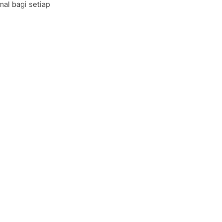
al bagi setiap