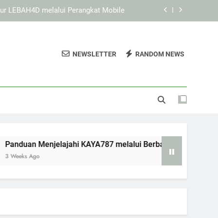
tur LEBAH4D melalui Perangkat Mobile
787 melalui Berbagai Jenis Perangkat
al dengan Informasi yang Terorganisir
NEWSLETTER
RANDOM NEWS
nan Digital yang Semakin Responsif
olusi Cepat Dan Profesional Untuk Kebutuhan Anda.
tur LEBAH4D melalui Perangkat Mobile
787 melalui Berbagai Jenis Perangkat
al dengan Informasi yang Terorganisir
enjelajahi KAYA787 melalui Berbagai Jenis Perangkat