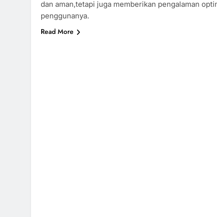
dan aman,tetapi juga memberikan pengalaman optim
penggunanya.
Read More