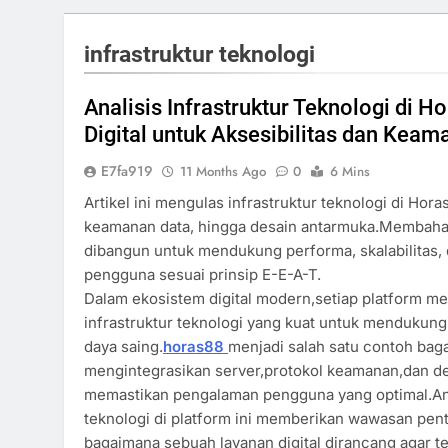
infrastruktur teknologi
Analisis Infrastruktur Teknologi di H
Digital untuk Aksesibilitas dan Keam
E7fa919
11 Months Ago
0
6 Mins
Artikel ini mengulas infrastruktur teknologi di Hora
keamanan data, hingga desain antarmuka.Membaha
dibangun untuk mendukung performa, skalabilitas
pengguna sesuai prinsip E-E-A-T.
Dalam ekosistem digital modern,setiap platform 
infrastruktur teknologi yang kuat untuk mendukung
daya saing.
horas88
menjadi salah satu contoh ba
mengintegrasikan server,protokol keamanan,dan d
memastikan pengalaman pengguna yang optimal.Anal
teknologi di platform ini memberikan wawasan pent
bagaimana sebuah layanan digital dirancang agar t