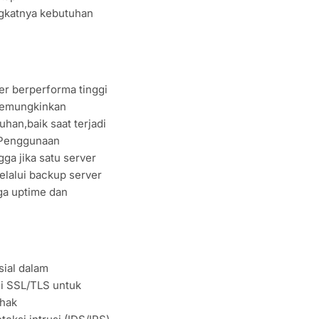
ngkatnya kebutuhan
er berperforma tinggi
memungkinkan
uhan,baik saat terjadi
l.Penggunaan
ga jika satu server
elalui backup server
aga uptime dan
ial dalam
si SSL/TLS untuk
ihak