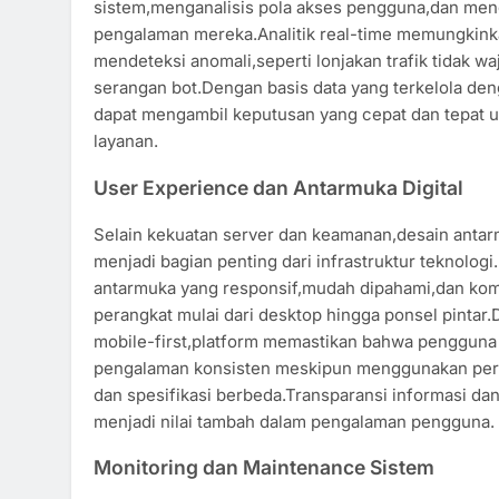
sistem,menganalisis pola akses pengguna,dan men
pengalaman mereka.Analitik real-time memungkinka
mendeteksi anomali,seperti lonjakan trafik tidak wa
serangan bot.Dengan basis data yang terkelola den
dapat mengambil keputusan yang cepat dan tepat u
layanan.
User Experience dan Antarmuka Digital
Selain kekuatan server dan keamanan,desain antar
menjadi bagian penting dari infrastruktur teknol
antarmuka yang responsif,mudah dipahami,dan komp
perangkat mulai dari desktop hingga ponsel pinta
mobile-first,platform memastikan bahwa penggun
pengalaman konsisten meskipun menggunakan pera
dan spesifikasi berbeda.Transparansi informasi dan 
menjadi nilai tambah dalam pengalaman pengguna.
Monitoring dan Maintenance Sistem