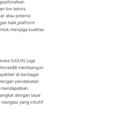
goptimalkan
n tim teknis
jar atau potensi
gan baik,platform
ntuk menjaga kualitas
muka (UI/UX) juga
ogi.Horas88 membangun
atibel di berbagai
r.Dengan pendekatan
a mendapatkan
ngkat dengan layar
navigasi yang intuitif