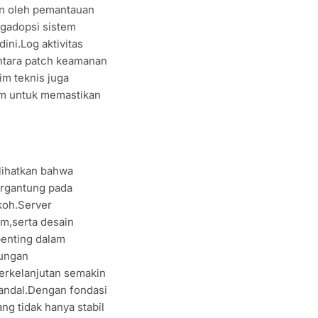
an oleh pemantauan
gadopsi sistem
ini.Log aktivitas
entara patch keamanan
im teknis juga
tem untuk memastikan
rlihatkan bahwa
bergantung pada
koh.Server
em,serta desain
enting dalam
ungan
berkelanjutan semakin
andal.Dengan fondasi
ng tidak hanya stabil