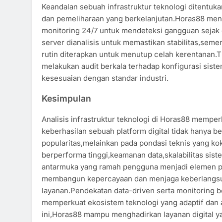
Keandalan sebuah infrastruktur teknologi ditentuk
dan pemeliharaan yang berkelanjutan.Horas88 men
monitoring 24/7 untuk mendeteksi gangguan sejak d
server dianalisis untuk memastikan stabilitas,sem
rutin diterapkan untuk menutup celah kerentanan.T
melakukan audit berkala terhadap konfigurasi sis
kesesuaian dengan standar industri.
Kesimpulan
Analisis infrastruktur teknologi di Horas88 mempe
keberhasilan sebuah platform digital tidak hanya 
popularitas,melainkan pada pondasi teknis yang ko
berperforma tinggi,keamanan data,skalabilitas sist
antarmuka yang ramah pengguna menjadi elemen p
membangun kepercayaan dan menjaga keberlangs
layanan.Pendekatan data-driven serta monitoring 
memperkuat ekosistem teknologi yang adaptif dan 
ini,Horas88 mampu menghadirkan layanan digital ya