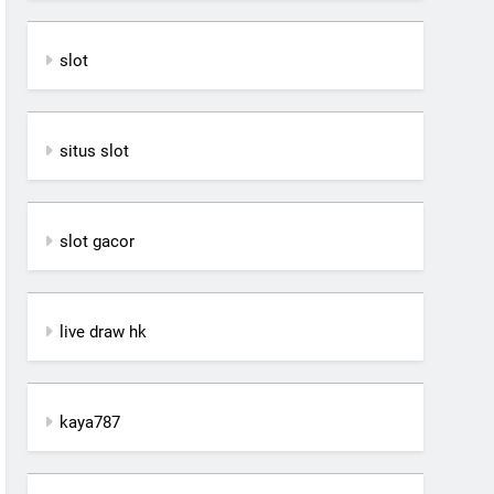
slot
situs slot
slot gacor
live draw hk
kaya787