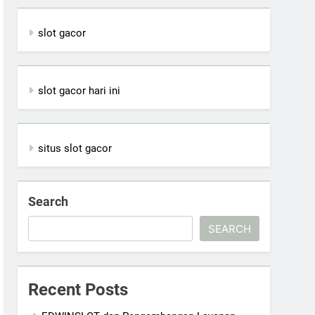
slot gacor
slot gacor hari ini
situs slot gacor
Search
SEARCH
Recent Posts