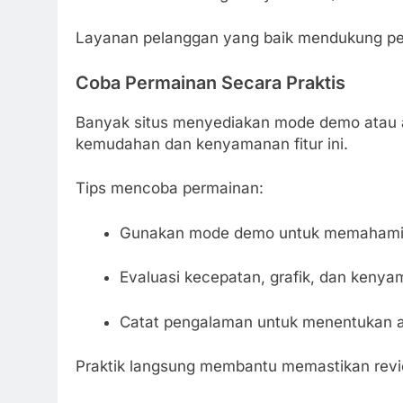
Layanan pelanggan yang baik mendukung pe
Coba Permainan Secara Praktis
Banyak situs menyediakan mode demo atau a
kemudahan dan kenyamanan fitur ini.
Tips mencoba permainan:
Gunakan mode demo untuk memahami 
Evaluasi kecepatan, grafik, dan keny
Catat pengalaman untuk menentukan a
Praktik langsung membantu memastikan revi