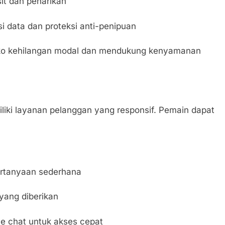
it dan penarikan
 data dan proteksi anti-penipuan
siko kehilangan modal dan mendukung kenyamanan
liki layanan pelanggan yang responsif. Pemain dapat
rtanyaan sederhana
 yang diberikan
ive chat untuk akses cepat