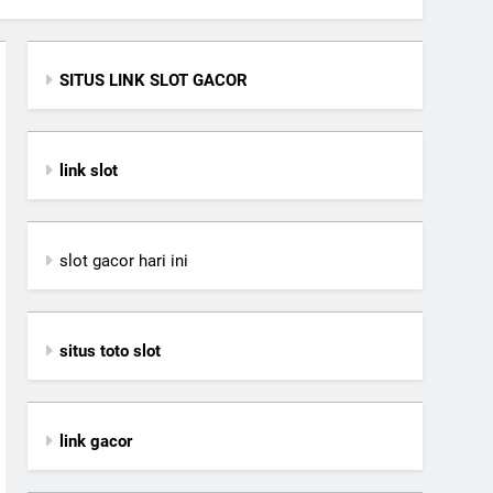
SITUS LINK SLOT GACOR
link slot
slot gacor hari ini
situs toto slot
link gacor