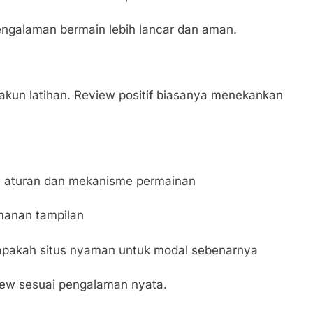
ngalaman bermain lebih lancar dan aman.
kun latihan. Review positif biasanya menekankan
aturan dan mekanisme permainan
amanan tampilan
pakah situs nyaman untuk modal sebenarnya
ew sesuai pengalaman nyata.