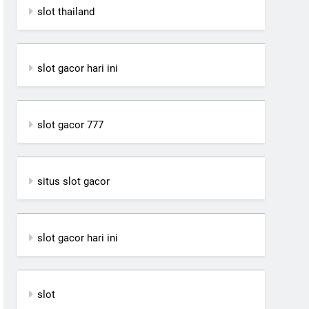
slot thailand
slot gacor hari ini
slot gacor 777
situs slot gacor
slot gacor hari ini
slot