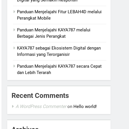
Digital yang Semakin Responsif
Panduan Menjelajahi Fitur LEBAH4D melalui
Perangkat Mobile
Panduan Menjelajahi KAYA787 melalui
Berbagai Jenis Perangkat
KAYA787 sebagai Ekosistem Digital dengan
Informasi yang Terorganisir
Panduan Menjelajahi KAYA787 secara Cepat
dan Lebih Terarah
Recent Comments
A WordPress Commenter
on
Hello world!