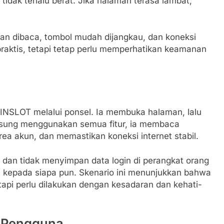
 tidak terlalu berat. Jika halaman terasa lambat,
an dibaca, tombol mudah dijangkau, dan koneksi
raktis, tetapi tetap perlu memperhatikan keamanan
NSLOT melalui ponsel. Ia membuka halaman, lalu
ngsung menggunakan semua fitur, ia membaca
ea akun, dan memastikan koneksi internet stabil.
t dan tidak menyimpan data login di perangkat orang
asi kepada siapa pun. Skenario ini menunjukkan bahwa
api perlu dilakukan dengan kesadaran dan kehati-
n Pengguna