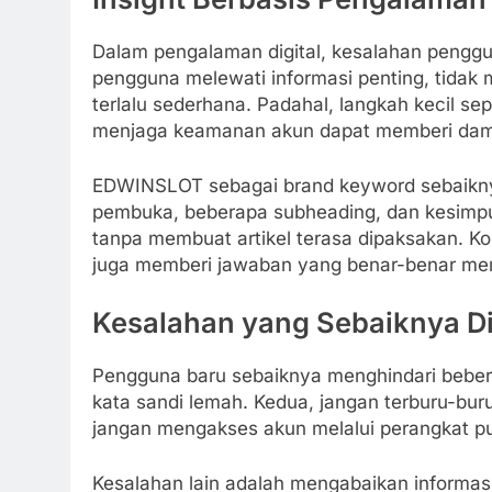
Dalam pengalaman digital, kesalahan penggun
pengguna melewati informasi penting, tidak
terlalu sederhana. Padahal, langkah kecil 
menjaga keamanan akun dapat memberi dam
EDWINSLOT sebagai brand keyword sebaiknya
pembuka, beberapa subheading, dan kesimp
tanpa membuat artikel terasa dipaksakan. Ko
juga memberi jawaban yang benar-benar m
Kesalahan yang Sebaiknya Di
Pengguna baru sebaiknya menghindari bebe
kata sandi lemah. Kedua, jangan terburu-bu
jangan mengakses akun melalui perangkat pub
Kesalahan lain adalah mengabaikan informasi