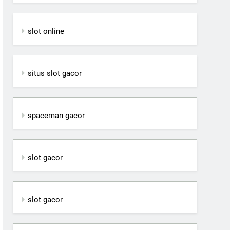
slot online
situs slot gacor
spaceman gacor
slot gacor
slot gacor