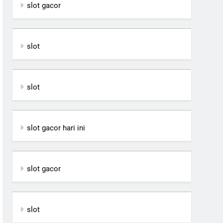
slot gacor
slot
slot
slot gacor hari ini
slot gacor
slot