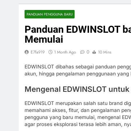
PANDUAN PENGGUNA BARU
Panduan EDWINSLOT ba
Memulai
0
E7fa919
1 Month Ago
10 Mins
EDWINSLOT dibahas sebagai panduan penggun
akun, hingga pengalaman penggunaan yang 
Mengenal EDWINSLOT untuk
EDWINSLOT merupakan salah satu brand digit
memahami akses, fitur, dan pengalaman peng
pengguna yang baru memulai, mengenal EDW
agar proses eksplorasi terasa lebih aman, 