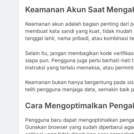
Keamanan Akun Saat Menga
Keamanan akun adalah bagian penting dari 
membuat kata sandi yang kuat, tidak mudah d
tanggal lahir, nama pribadi, atau kombinasi t
Selain itu, jangan membagikan kode verifikas
siapa pun. Pengguna juga perlu berhati-hati 
instruksi yang terlalu memaksa, atau permint
Keamanan bukan hanya bergantung pada sist
teliti pengguna menjaga data, semakin baik 
Cara Mengoptimalkan Peng
Pengguna baru dapat mengoptimalkan penga
Gunakan browser yang sudah diperbarui agar