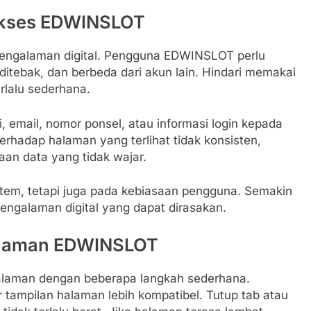
kses EDWINSLOT
pengalaman digital. Pengguna EDWINSLOT perlu
itebak, dan berbeda dari akun lain. Hindari memakai
erlalu sederhana.
i, email, nomor ponsel, atau informasi login kepada
terhadap halaman yang terlihat tidak konsisten,
aan data yang tidak wajar.
em, tetapi juga pada kebiasaan pengguna. Semakin
pengalaman digital yang dapat dirasakan.
alaman EDWINSLOT
laman dengan beberapa langkah sederhana.
 tampilan halaman lebih kompatibel. Tutup tab atau