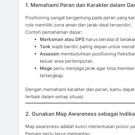
1. Memahami Peran dan Karakter dalam G
Positioning sangat bergantung pada peran yang ka
role memiliki zona aman dan jarak ideal tersendiri.
Contoh pemahaman dasar:
Marksman atau DPS
harus berada di belaka
Tank
wajib berdiri paling depan untuk mena
Assassin
membutuhkan positioning fleksibe
keluar area pertempuran.
Mage
perlu menjaga jarak agar bisa memberi
tertangkap.
Dengan memahami karakter dan peran, kamu dapat
terbaik dalam setiap situasi.
2. Gunakan Map Awareness sebagai Indikat
Map awareness adalah kunci menentukan posisi yan
Pemain perlu terus memantau: