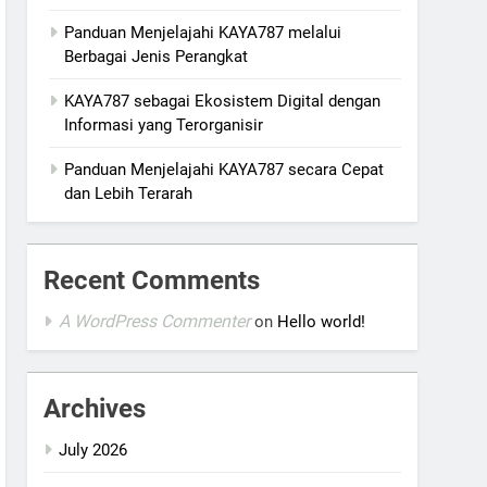
Panduan Menjelajahi KAYA787 melalui
Berbagai Jenis Perangkat
KAYA787 sebagai Ekosistem Digital dengan
Informasi yang Terorganisir
Panduan Menjelajahi KAYA787 secara Cepat
dan Lebih Terarah
Recent Comments
A WordPress Commenter
on
Hello world!
Archives
July 2026