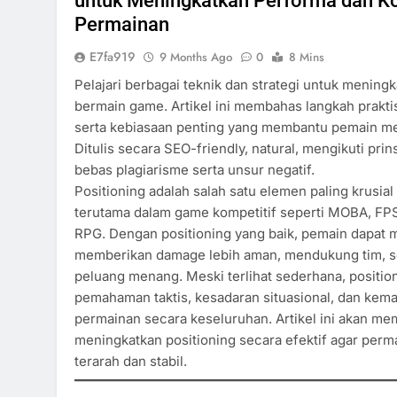
untuk Meningkatkan Performa dan Ko
Permainan
E7fa919
9 Months Ago
0
8 Mins
Pelajari berbagai teknik dan strategi untuk meningk
bermain game. Artikel ini membahas langkah praktis
serta kebiasaan penting yang membantu pemain men
Ditulis secara SEO-friendly, natural, mengikuti prin
bebas plagiarisme serta unsur negatif.
Positioning adalah salah satu elemen paling krusia
terutama dalam game kompetitif seperti MOBA, FPS,
RPG. Dengan positioning yang baik, pemain dapat 
memberikan damage lebih aman, mendukung tim, 
peluang menang. Meski terlihat sederhana, posit
pemahaman taktis, kesadaran situasional, dan k
permainan secara keseluruhan. Artikel ini akan m
meningkatkan positioning secara efektif agar perm
terarah dan stabil.