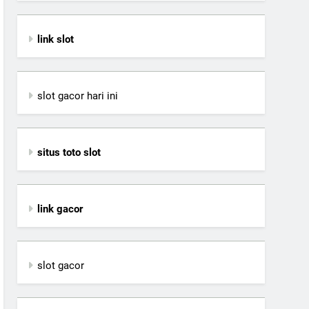
link slot
slot gacor hari ini
situs toto slot
link gacor
slot gacor