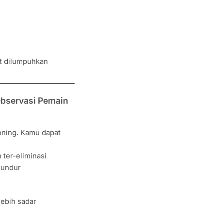
t dilumpuhkan
 Observasi Pemain
ioning. Kamu dapat
ter-eliminasi
mundur
lebih sadar