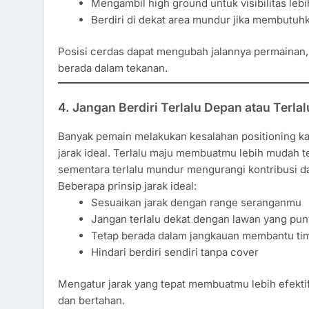
Mengambil high ground untuk visibilitas lebi
Berdiri di dekat area mundur jika membutuh
Posisi cerdas dapat mengubah jalannya permainan,
berada dalam tekanan.
4. Jangan Berdiri Terlalu Depan atau Terla
Banyak pemain melakukan kesalahan positioning ka
jarak ideal. Terlalu maju membuatmu lebih mudah t
sementara terlalu mundur mengurangi kontribusi da
Beberapa prinsip jarak ideal:
Sesuaikan jarak dengan range seranganmu
Jangan terlalu dekat dengan lawan yang pun
Tetap berada dalam jangkauan membantu ti
Hindari berdiri sendiri tanpa cover
Mengatur jarak yang tepat membuatmu lebih efekt
dan bertahan.