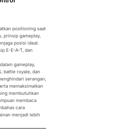
ntrol
atkan positioning saat
, prinsip gameplay,
jaga posisi ideal.
sip E-E-A-T, dan
l dalam gameplay,
 battle royale, dan
menghindari serangan,
serta memaksimalkan
ioning membutuhkan
emampuan membaca
embahas cara
ainan menjadi lebih