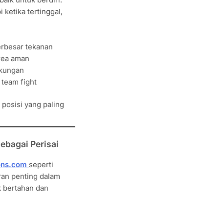
i ketika tertinggal,
erbesar tekanan
area aman
ukungan
team fight
osisi yang paling
ebagai Perisai
ions.com
seperti
ran penting dalam
k bertahan dan