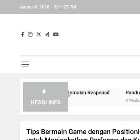
Skip
August 8, 2026
3:01:28 PM
to
content
Vor
Dapatkan 
an Digital yang Semakin Responsif
Panduan Menjelaja
3 Weeks Ago
HEADLINES
Tips Bermain Game dengan Positioni