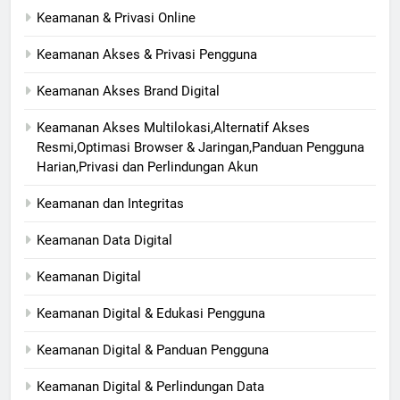
Keamanan & Privasi Online
Keamanan Akses & Privasi Pengguna
Keamanan Akses Brand Digital
Keamanan Akses Multilokasi,Alternatif Akses
Resmi,Optimasi Browser & Jaringan,Panduan Pengguna
Harian,Privasi dan Perlindungan Akun
Keamanan dan Integritas
Keamanan Data Digital
Keamanan Digital
Keamanan Digital & Edukasi Pengguna
Keamanan Digital & Panduan Pengguna
Keamanan Digital & Perlindungan Data