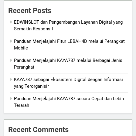
Recent Posts
EDWINSLOT dan Pengembangan Layanan Digital yang
Semakin Responsif
Panduan Menjelajahi Fitur LEBAH4D melalui Perangkat
Mobile
Panduan Menjelajahi KAYA787 melalui Berbagai Jenis
Perangkat
KAYA787 sebagai Ekosistem Digital dengan Informasi
yang Terorganisir
Panduan Menjelajahi KAYA787 secara Cepat dan Lebih
Terarah
Recent Comments