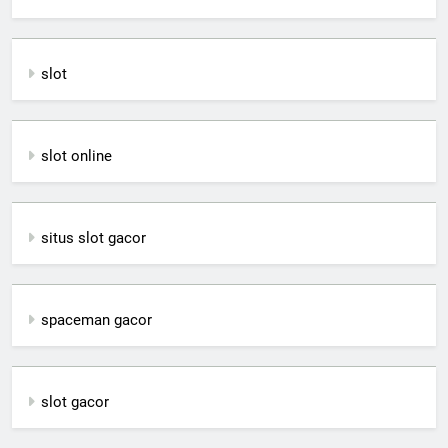
slot
slot online
situs slot gacor
spaceman gacor
slot gacor