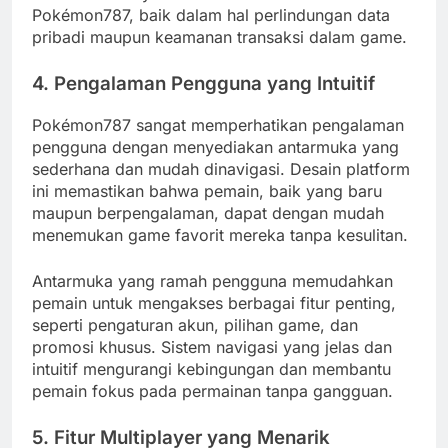
Pokémon787, baik dalam hal perlindungan data
pribadi maupun keamanan transaksi dalam game.
4. Pengalaman Pengguna yang Intuitif
Pokémon787 sangat memperhatikan pengalaman
pengguna dengan menyediakan antarmuka yang
sederhana dan mudah dinavigasi. Desain platform
ini memastikan bahwa pemain, baik yang baru
maupun berpengalaman, dapat dengan mudah
menemukan game favorit mereka tanpa kesulitan.
Antarmuka yang ramah pengguna memudahkan
pemain untuk mengakses berbagai fitur penting,
seperti pengaturan akun, pilihan game, dan
promosi khusus. Sistem navigasi yang jelas dan
intuitif mengurangi kebingungan dan membantu
pemain fokus pada permainan tanpa gangguan.
5. Fitur Multiplayer yang Menarik