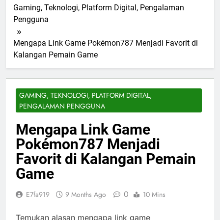
Gaming, Teknologi, Platform Digital, Pengalaman
Pengguna
Mengapa Link Game Pokémon787 Menjadi Favorit di
Kalangan Pemain Game
GAMING, TEKNOLOGI, PLATFORM DIGITAL,
PENGALAMAN PENGGUNA
Mengapa Link Game
Pokémon787 Menjadi
Favorit di Kalangan Pemain
Game
0
E7fa919
9 Months Ago
10 Mins
Temukan alasan mengapa link game