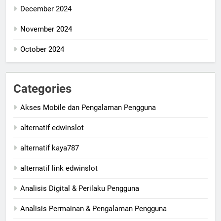
December 2024
November 2024
October 2024
Categories
Akses Mobile dan Pengalaman Pengguna
alternatif edwinslot
alternatif kaya787
alternatif link edwinslot
Analisis Digital & Perilaku Pengguna
Analisis Permainan & Pengalaman Pengguna