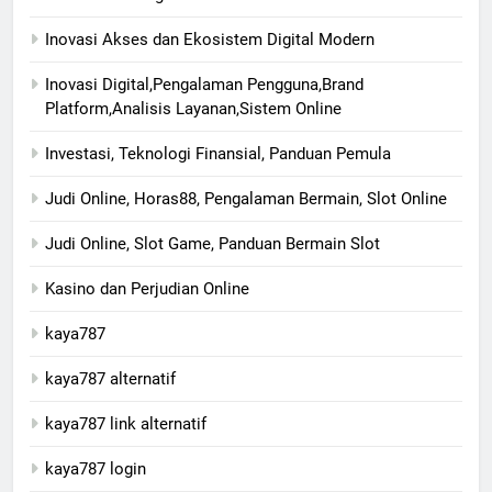
Inovasi Akses dan Ekosistem Digital Modern
Inovasi Digital,Pengalaman Pengguna,Brand
Platform,Analisis Layanan,Sistem Online
Investasi, Teknologi Finansial, Panduan Pemula
Judi Online, Horas88, Pengalaman Bermain, Slot Online
Judi Online, Slot Game, Panduan Bermain Slot
Kasino dan Perjudian Online
kaya787
kaya787 alternatif
kaya787 link alternatif
kaya787 login