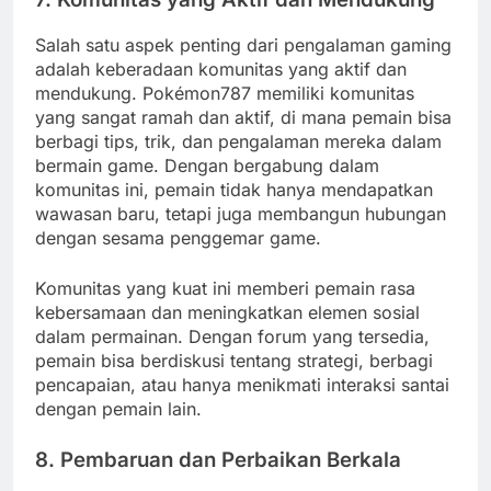
Salah satu aspek penting dari pengalaman gaming
adalah keberadaan komunitas yang aktif dan
mendukung. Pokémon787 memiliki komunitas
yang sangat ramah dan aktif, di mana pemain bisa
berbagi tips, trik, dan pengalaman mereka dalam
bermain game. Dengan bergabung dalam
komunitas ini, pemain tidak hanya mendapatkan
wawasan baru, tetapi juga membangun hubungan
dengan sesama penggemar game.
Komunitas yang kuat ini memberi pemain rasa
kebersamaan dan meningkatkan elemen sosial
dalam permainan. Dengan forum yang tersedia,
pemain bisa berdiskusi tentang strategi, berbagi
pencapaian, atau hanya menikmati interaksi santai
dengan pemain lain.
8. Pembaruan dan Perbaikan Berkala