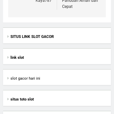
Kaya787
Panduan Aman dan
Cepat
SITUS LINK SLOT GACOR
link slot
slot gacor hari ini
situs toto slot