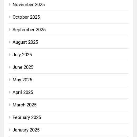
November 2025
October 2025
September 2025
August 2025
July 2025
June 2025
May 2025
April 2025
March 2025
February 2025
January 2025