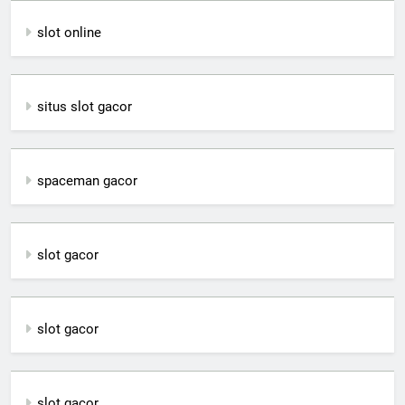
slot online
situs slot gacor
spaceman gacor
slot gacor
slot gacor
slot gacor