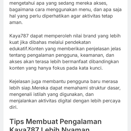
mengetahui apa yang sedang mereka akses,
bagaimana cara menggunakan menu, dan apa saja
hal yang perlu diperhatikan agar aktivitas tetap
aman.
Kaya787 dapat memperoleh nilai brand yang lebih
kuat jika dibahas melalui pendekatan
edukatif.Konten yang memberikan penjelasan jelas
tentang pengalaman pengguna, keamanan, dan
akses akan terasa lebih bermanfaat dibandingkan
konten yang hanya fokus pada kata kunci.
Kejelasan juga membantu pengguna baru merasa
lebih siap.Mereka dapat memahami struktur dasar,
mengenali istilah yang digunakan, dan
menjalankan aktivitas digital dengan lebih percaya
diri.
Tips Membuat Pengalaman
Kaya787 Lebih Nyaman