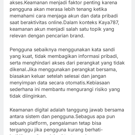
akses.Keamanan menjadi faktor penting karena
pengguna akan merasa lebih tenang ketika
memahami cara menjaga akun dan data pribadi
saat beraktivitas online.Dalam konteks Kaya787,
keamanan akun menjadi salah satu topik yang
relevan dengan pencarian brand.
Pengguna sebaiknya menggunakan kata sandi
yang kuat, tidak membagikan informasi pribadi,
serta menghindari akses dari perangkat yang tidak
dikenal.Jika menggunakan perangkat bersama,
biasakan keluar setelah selesai dan jangan
menyimpan data secara otomatis.Kebiasaan
sederhana ini membantu mengurangi risiko yang
tidak diinginkan.
Keamanan digital adalah tanggung jawab bersama
antara sistem dan pengguna.Sebagus apa pun
sebuah platform, pengalaman tetap bisa
terganggu jika pengguna kurang berhati-