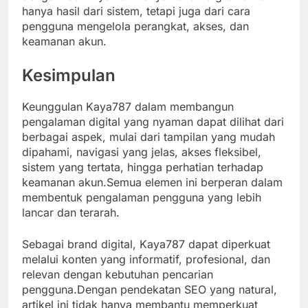
hanya hasil dari sistem, tetapi juga dari cara
pengguna mengelola perangkat, akses, dan
keamanan akun.
Kesimpulan
Keunggulan Kaya787 dalam membangun
pengalaman digital yang nyaman dapat dilihat dari
berbagai aspek, mulai dari tampilan yang mudah
dipahami, navigasi yang jelas, akses fleksibel,
sistem yang tertata, hingga perhatian terhadap
keamanan akun.Semua elemen ini berperan dalam
membentuk pengalaman pengguna yang lebih
lancar dan terarah.
Sebagai brand digital, Kaya787 dapat diperkuat
melalui konten yang informatif, profesional, dan
relevan dengan kebutuhan pencarian
pengguna.Dengan pendekatan SEO yang natural,
artikel ini tidak hanya membantu memperkuat