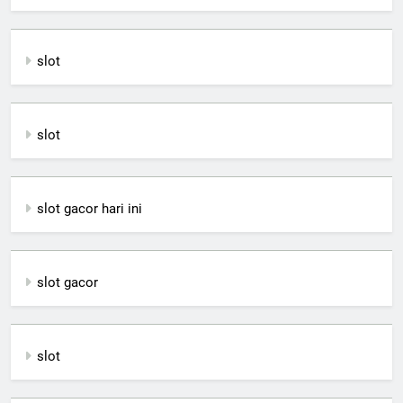
slot
slot
slot gacor hari ini
slot gacor
slot