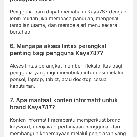
Pengguna baru dapat memahami Kaya787 dengan
lebih mudah jika membaca panduan, mengenali
tampilan utama, dan mempelajari menu secara
bertahap.
6. Mengapa akses lintas perangkat
penting bagi pengguna Kaya787?
Akses lintas perangkat memberi fleksibilitas bagi
pengguna yang ingin membuka informasi melalui
ponsel, laptop, tablet, atau desktop sesuai
kebutuhan.
7. Apa manfaat konten informatif untuk
brand Kaya787?
Konten informatif membantu memperkuat brand
keyword, menjawab pertanyaan pengguna, dan
membangun kepercayaan melalui penjelasan yang