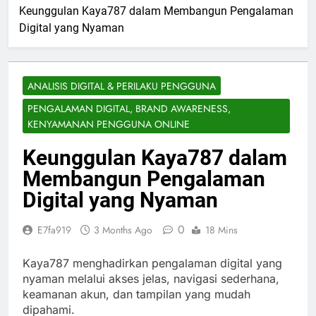
Keunggulan Kaya787 dalam Membangun Pengalaman
Digital yang Nyaman
ANALISIS DIGITAL & PERILAKU PENGGUNA
PENGALAMAN DIGITAL, BRAND AWARENESS,
KENYAMANAN PENGGUNA ONLINE
Keunggulan Kaya787 dalam
Membangun Pengalaman
Digital yang Nyaman
0
E7fa919
3 Months Ago
18 Mins
Kaya787 menghadirkan pengalaman digital yang
nyaman melalui akses jelas, navigasi sederhana,
keamanan akun, dan tampilan yang mudah
dipahami.