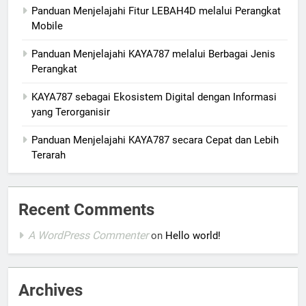
Panduan Menjelajahi Fitur LEBAH4D melalui Perangkat
Mobile
Panduan Menjelajahi KAYA787 melalui Berbagai Jenis
Perangkat
KAYA787 sebagai Ekosistem Digital dengan Informasi
yang Terorganisir
Panduan Menjelajahi KAYA787 secara Cepat dan Lebih
Terarah
Recent Comments
A WordPress Commenter
on
Hello world!
Archives