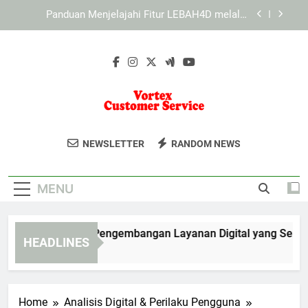
Skip
Panduan Menjelajahi KAYA787 melalui Berbagai
to
Jenis Perangkat
content
KAYA787 sebagai Ekosistem Digital dengan
Informasi yang Terorganisir
EDWINSLOT dan Pengembangan Layanan Digital
yang Semakin Responsif
Panduan Menjelajahi Fitur LEBAH4D melalui
Perangkat Mobile
Vortex
Dapatkan Layanan Pelanggan Terbaik
Panduan Menjelajahi KAYA787 melalui Berbagai
NEWSLETTER
RANDOM NEWS
Jenis Perangkat
Customer
Dengan Vortex Customer Service. Solusi
KAYA787 sebagai Ekosistem Digital dengan
Cepat Dan Profesional Untuk Kebutuhan
Informasi yang Terorganisir
Service
MENU
Anda.
WINSLOT dan Pengembangan Layanan Digital yang Semakin 
HEADLINES
Weeks Ago
Home
Analisis Digital & Perilaku Pengguna