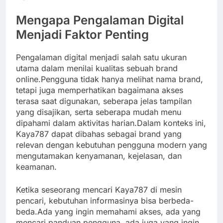
Mengapa Pengalaman Digital
Menjadi Faktor Penting
Pengalaman digital menjadi salah satu ukuran
utama dalam menilai kualitas sebuah brand
online.Pengguna tidak hanya melihat nama brand,
tetapi juga memperhatikan bagaimana akses
terasa saat digunakan, seberapa jelas tampilan
yang disajikan, serta seberapa mudah menu
dipahami dalam aktivitas harian.Dalam konteks ini,
Kaya787 dapat dibahas sebagai brand yang
relevan dengan kebutuhan pengguna modern yang
mengutamakan kenyamanan, kejelasan, dan
keamanan.
Ketika seseorang mencari Kaya787 di mesin
pencari, kebutuhan informasinya bisa berbeda-
beda.Ada yang ingin memahami akses, ada yang
mencari panduan pengguna, ada juga yang ingin