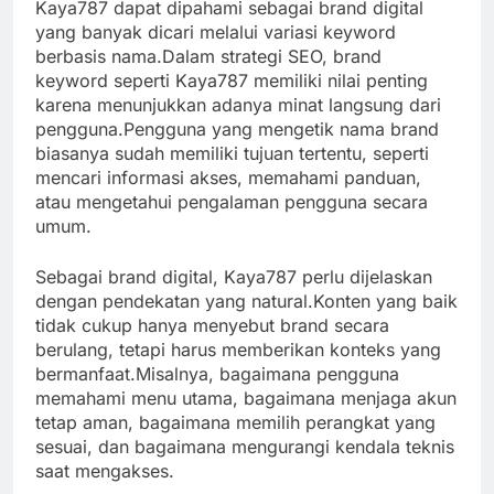
Kaya787 dapat dipahami sebagai brand digital
yang banyak dicari melalui variasi keyword
berbasis nama.Dalam strategi SEO, brand
keyword seperti Kaya787 memiliki nilai penting
karena menunjukkan adanya minat langsung dari
pengguna.Pengguna yang mengetik nama brand
biasanya sudah memiliki tujuan tertentu, seperti
mencari informasi akses, memahami panduan,
atau mengetahui pengalaman pengguna secara
umum.
Sebagai brand digital, Kaya787 perlu dijelaskan
dengan pendekatan yang natural.Konten yang baik
tidak cukup hanya menyebut brand secara
berulang, tetapi harus memberikan konteks yang
bermanfaat.Misalnya, bagaimana pengguna
memahami menu utama, bagaimana menjaga akun
tetap aman, bagaimana memilih perangkat yang
sesuai, dan bagaimana mengurangi kendala teknis
saat mengakses.