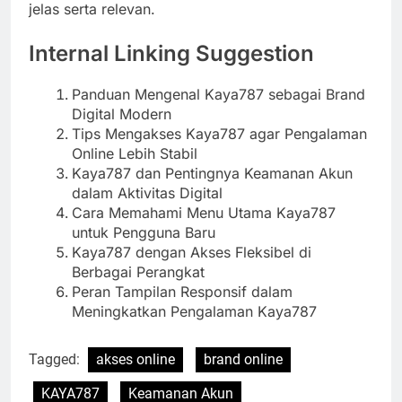
jelas serta relevan.
Internal Linking Suggestion
Panduan Mengenal Kaya787 sebagai Brand
Digital Modern
Tips Mengakses Kaya787 agar Pengalaman
Online Lebih Stabil
Kaya787 dan Pentingnya Keamanan Akun
dalam Aktivitas Digital
Cara Memahami Menu Utama Kaya787
untuk Pengguna Baru
Kaya787 dengan Akses Fleksibel di
Berbagai Perangkat
Peran Tampilan Responsif dalam
Meningkatkan Pengalaman Kaya787
Tagged:
akses online
brand online
KAYA787
Keamanan Akun